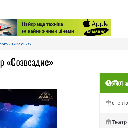
робуй выключить
тр «Созвездие»
01 я
спект
Театр