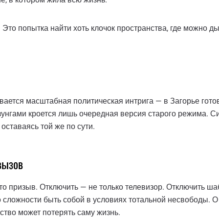
. Это попытка найти хоть клочок пространства, где можно 
ается масштабная политическая интрига — в Загорье готови
зунгами кроется лишь очередная версия старого режима. С
 оставаясь той же по сути.
вызов
это призыв. Отключить — не только телевизор. Отключить ш
о сложности быть собой в условиях тотальной несвободы. О 
ество может потерять саму жизнь.