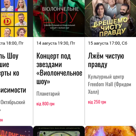
ста 18:00, Пт
14 августа 19:30, Пт
15 августа 17:00, Сб
ль Шоу
Концерт под
Лжём чистую
шие
звездами
правду
ерты ко
«Виолончельное
Культурный центр
шоу»
Freedom Hall (Фридом
висимости
Холл)
Планетарий
Октябрьский
від 250 грн
від 800 грн
»
рн