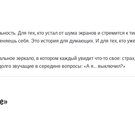
ность. Для тех, кто устал от шума экранов и стремится к ти
меняешь себя. Это история для думающих. И для тех, кто у
ьное зеркало, в котором каждый увидит что-то свое: страх
 долго звучащие в середине вопросы: «А я… выключил?»
ие»