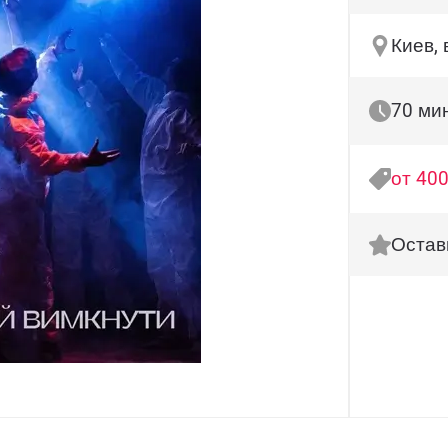
Киев, 
70 ми
от 400
Остав