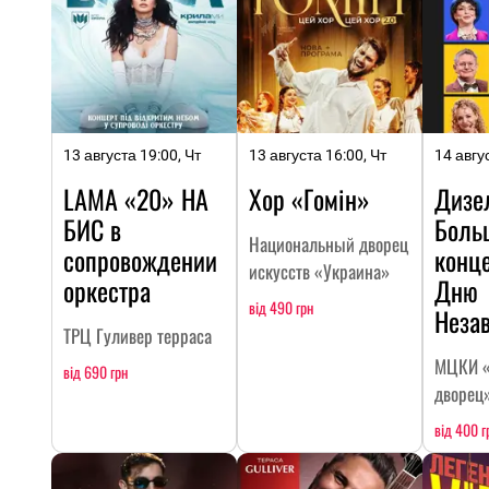
13 августа 19:00, Чт
13 августа 16:00, Чт
14 авгу
LAMA «20» НА
Хор «Гомін»
Дизе
БИC в
Боль
Национальный дворец
сопровождении
конц
искусств «Украина»
оркестра
Дню
від 490 грн
Неза
ТРЦ Гуливер терраса
МЦКИ «
від 690 грн
дворец
від 400 г