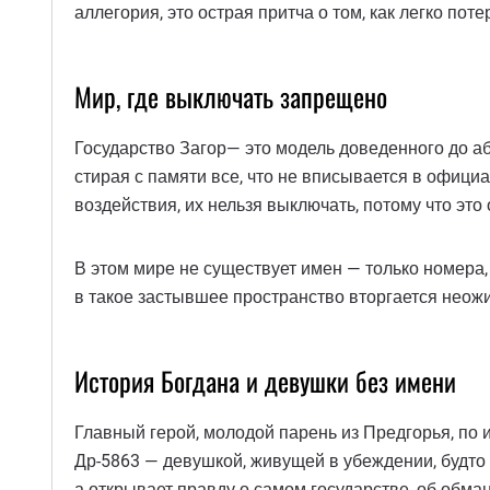
аллегория, это острая притча о том, как легко поте
Мир, где выключать запрещено
Государство Загор— это модель доведенного до а
стирая с памяти все, что не вписывается в офици
воздействия, их нельзя выключать, потому что это 
В этом мире не существует имен — только номера,
в такое застывшее пространство вторгается неож
История Богдана и девушки без имени
Главный герой, молодой парень из Предгорья, по
Др-5863 — девушкой, живущей в убеждении, будто
а открывает правду о самом государстве, об обман