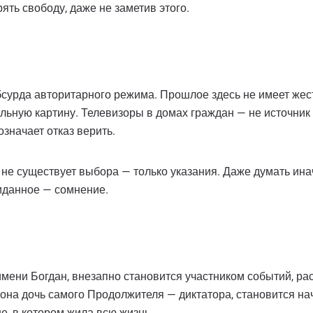
рять свободу, даже не заметив этого.
бсурда авторитарного режима. Прошлое здесь не имеет жес
альную картину. Телевизоры в домах граждан — не источни
означает отказ верить.
 не существует выбора — только указания. Даже думать ин
иданное — сомнение.
 имени Богдан, внезапно становится участником событий, 
 она дочь самого Продолжителя — диктатора, становится на
е, в котором жила всю жизнь.