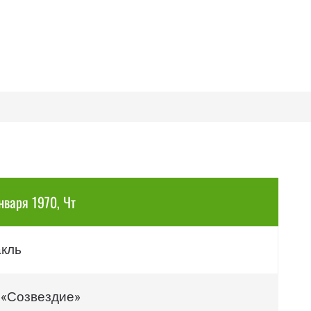
нваря 1970, Чт
акль
 «Созвездие»