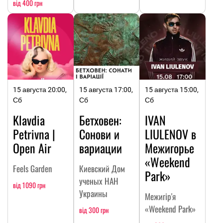
від 400 грн
15 августа 20:00,
15 августа 17:00,
15 августа 15:00,
Сб
Сб
Сб
Klavdia
Бетховен:
IVAN
Petrivna |
Сонови и
LIULENOV в
Open Air
вариации
Межигорье
«Weekend
Feels Garden
Киевский Дом
Park»
ученых НАН
від 1090 грн
Украины
Межигір'я
«Weekend Park»
від 300 грн