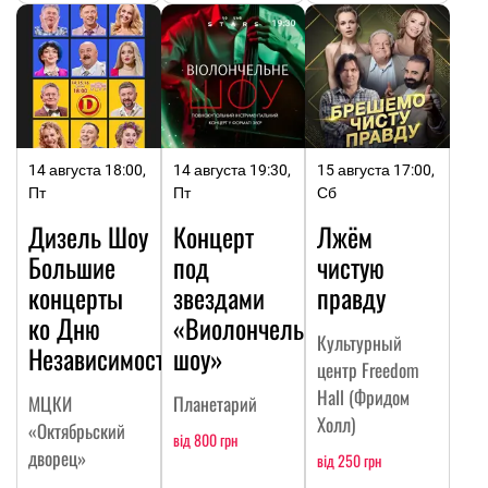
14 августа 18:00,
14 августа 19:30,
15 августа 17:00,
Пт
Пт
Сб
Дизель Шоу
Концерт
Лжём
Большие
под
чистую
концерты
звездами
правду
ко Дню
«Виолончельное
Культурный
Независимости
шоу»
центр Freedom
Hall (Фридом
МЦКИ
Планетарий
Холл)
«Октябрьский
від 800 грн
дворец»
від 250 грн