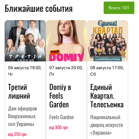
Ближайшие события
Всего: 101
06 августа 18:00,
07 августа 20:00,
08 августа 17:00,
Чт
Пт
Сб
Третий
Domiy в
Единый
лишний
Feels
Квартал.
Garden
Телесъемка
Дом офицеров
Вооруженных
Feels Garden
Национальный
сил Украины
дворец искусств
від 800 грн
«Украина»
від 350 грн