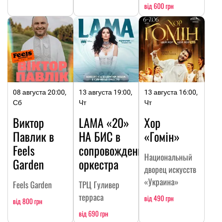
від 600 грн
08 августа 20:00,
13 августа 19:00,
13 августа 16:00,
Сб
Чт
Чт
Виктор
LAMA «20»
Хор
Павлик в
НА БИC в
«Гомін»
Feels
сопровождении
Национальный
Garden
оркестра
дворец искусств
«Украина»
Feels Garden
ТРЦ Гуливер
терраса
від 490 грн
від 800 грн
від 690 грн