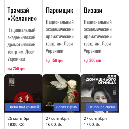
Трамвай
Паромщик
Визави
«Желание»
Национальный
Национальный
академический
академический
Национальный
драматический
драматический
академический
театр им. Леси
театр им. Леси
драматический
Украинки
Украинки
театр им. Леси
Украинки
від 150 грн
від 300 грн
від 250 грн
Сцена под крышей
Новая сцена
Основная сцена
26 сентября
27 сентября
27 сентября
18:00, Сб
16:00, Вс
17:00, Вс