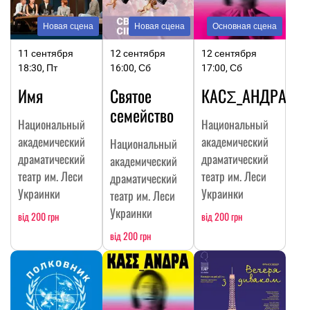
Новая сцена
Новая сцена
Основная сцена
11 сентября
12 сентября
12 сентября
18:30, Пт
16:00, Сб
17:00, Сб
Имя
Святое
КАСΣ_АНДРА
семейство
Национальный
Национальный
академический
академический
Национальный
драматический
драматический
академический
театр им. Леси
театр им. Леси
драматический
Украинки
Украинки
театр им. Леси
Украинки
від 200 грн
від 200 грн
від 200 грн