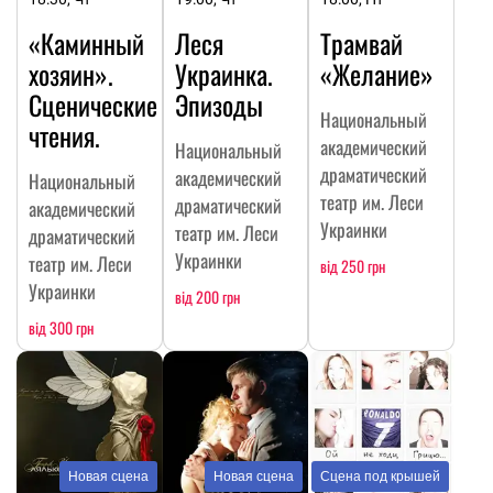
«Каминный
Леся
Трамвай
хозяин».
Украинка.
«Желание»
Сценические
Эпизоды
Национальный
чтения.
академический
Национальный
драматический
академический
Национальный
театр им. Леси
драматический
академический
Украинки
театр им. Леси
драматический
Украинки
театр им. Леси
від 250 грн
Украинки
від 200 грн
від 300 грн
Новая сцена
Новая сцена
Сцена под крышей