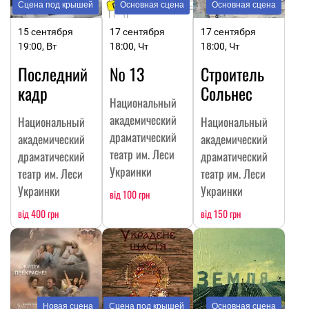
Сцена под крышей
Основная сцена
Основная сцена
15 сентября
17 сентября
17 сентября
19:00, Вт
18:00, Чт
18:00, Чт
Последний
№ 13
Строитель
кадр
Сольнес
Национальный
академический
Национальный
Национальный
драматический
академический
академический
театр им. Леси
драматический
драматический
Украинки
театр им. Леси
театр им. Леси
Украинки
Украинки
від 100 грн
від 400 грн
від 150 грн
Новая сцена
Сцена под крышей
Основная сцена