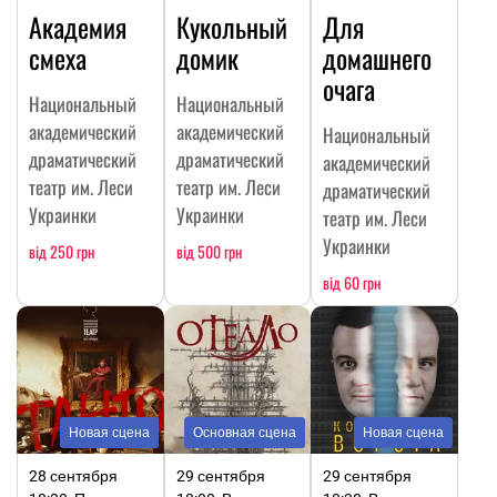
Академия
Кукольный
Для
смеха
домик
домашнего
очага
Национальный
Национальный
академический
академический
Национальный
драматический
драматический
академический
театр им. Леси
театр им. Леси
драматический
Украинки
Украинки
театр им. Леси
Украинки
від 250 грн
від 500 грн
від 60 грн
Новая сцена
Основная сцена
Новая сцена
28 сентября
29 сентября
29 сентября