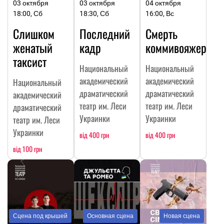
03 октября
03 октября
04 октября
18:00, Сб
18:30, Сб
16:00, Вс
Слишком
Последний
Смерть
женатый
кадр
коммивояжера
таксист
Национальный
Национальный
академический
академический
Национальный
драматический
драматический
академический
театр им. Леси
театр им. Леси
драматический
Украинки
Украинки
театр им. Леси
Украинки
від 400 грн
від 400 грн
від 100 грн
Сцена под крышей
Основная сцена
Новая сцена