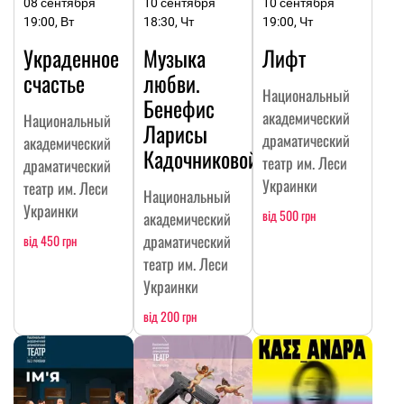
08 сентября
10 сентября
10 сентября
19:00, Вт
18:30, Чт
19:00, Чт
Украденное
Музыка
Лифт
счастье
любви.
Национальный
Бенефис
академический
Национальный
Ларисы
драматический
академический
Кадочниковой
театр им. Леси
драматический
Украинки
театр им. Леси
Национальный
Украинки
від 500 грн
академический
драматический
від 450 грн
театр им. Леси
Украинки
від 200 грн