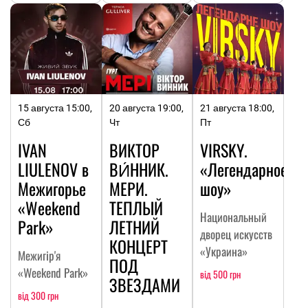
15 августа 15:00,
20 августа 19:00,
21 августа 18:00,
Сб
Чт
Пт
IVAN
ВИКТОР
VIRSKY.
LIULENOV в
ВИ́ННИК.
«Легендарное
Межигорье
МЕРИ.
шоу»
«Weekend
ТЕПЛЫЙ
Национальный
Park»
ЛЕТНИЙ
дворец искусств
КОНЦЕРТ
«Украина»
Межигір'я
ПОД
«Weekend Park»
від 500 грн
ЗВЕЗДАМИ
від 300 грн