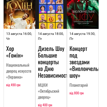
13 августа 16:00,
14 августа 18:00,
14 августа 19:30,
Чт
Пт
Пт
Хор
Дизель Шоу
Концерт
«Гомін»
Большие
под
концерты
звездами
Национальный
ко Дню
«Виолончельное
дворец искусств
Независимости
шоу»
«Украина»
МЦКИ
Планетарий
від 490 грн
«Октябрьский
від 800 грн
дворец»
від 400 грн