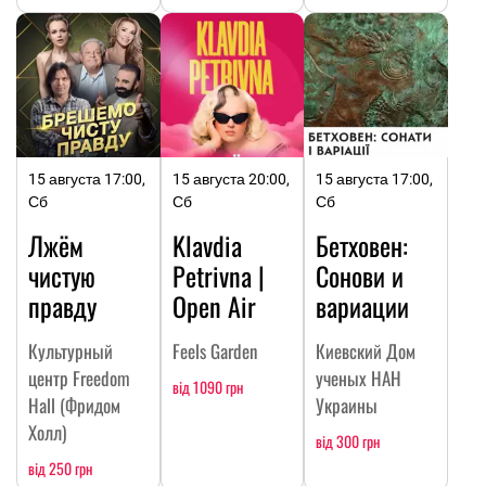
15 августа 17:00,
15 августа 20:00,
15 августа 17:00,
Сб
Сб
Сб
Лжём
Klavdia
Бетховен:
чистую
Petrivna |
Сонови и
правду
Open Air
вариации
Культурный
Feels Garden
Киевский Дом
центр Freedom
ученых НАН
від 1090 грн
Hall (Фридом
Украины
Холл)
від 300 грн
від 250 грн