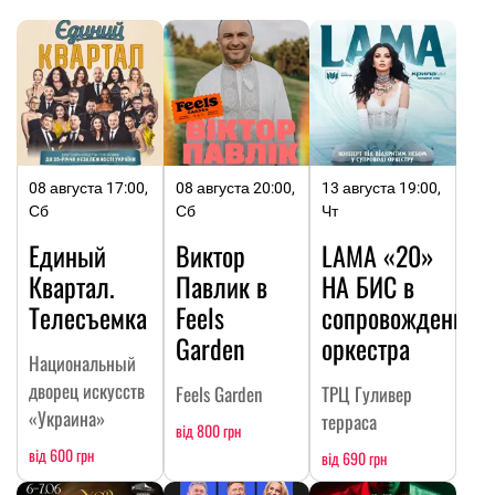
08 августа 17:00,
08 августа 20:00,
13 августа 19:00,
Сб
Сб
Чт
Единый
Виктор
LAMA «20»
Квартал.
Павлик в
НА БИC в
Телесъемка
Feels
сопровождении
Garden
оркестра
Национальный
дворец искусств
Feels Garden
ТРЦ Гуливер
«Украина»
терраса
від 800 грн
від 600 грн
від 690 грн