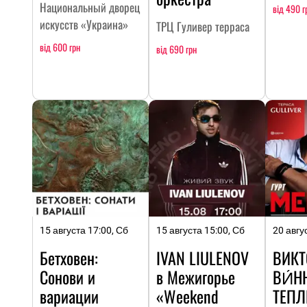
Национальный дворец
від 490 г
искусств «Украина»
ТРЦ Гуливер терраса
від 600 грн
від 690 грн
15 августа 17:00, Сб
15 августа 15:00, Сб
20 авгу
Бетховен:
IVAN LIULENOV
ВИКТ
Сонови и
в Межигорье
ВИ́Н
вариации
«Weekend
ТЕП