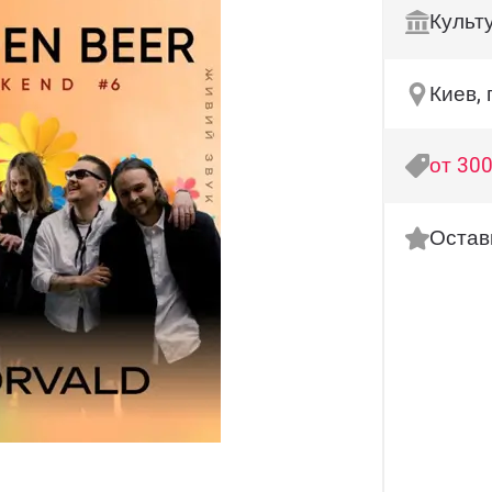
Культ
Киев,
от 300
Остав