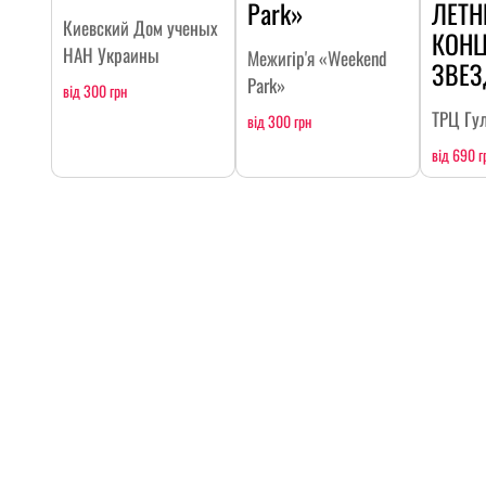
Park»
ЛЕТН
Киевский Дом ученых
КОНЦ
НАН Украины
Межигір'я «Weekend
ЗВЕ
Park»
від 300 грн
ТРЦ Гу
від 300 грн
від 690 г