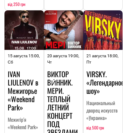
від 250 грн
15 августа 15:00,
20 августа 19:00,
21 августа 18:00,
Сб
Чт
Пт
IVAN
ВИКТОР
VIRSKY.
LIULENOV в
ВИ́ННИК.
«Легендарное
Межигорье
МЕРИ.
шоу»
«Weekend
ТЕПЛЫЙ
Национальный
Park»
ЛЕТНИЙ
дворец искусств
КОНЦЕРТ
«Украина»
Межигір'я
ПОД
«Weekend Park»
від 500 грн
ЗВЕЗДАМИ