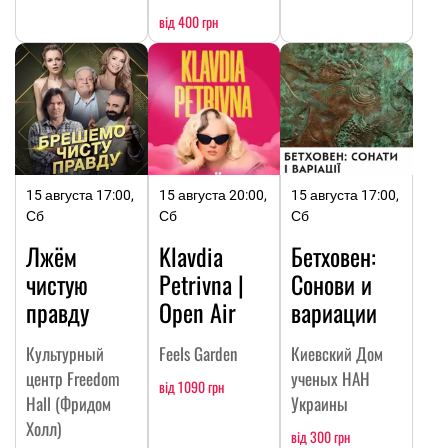
від 400 грн
15 августа 17:00,
15 августа 20:00,
15 августа 17:00,
Сб
Сб
Сб
Лжём
Klavdia
Бетховен:
чистую
Petrivna |
Сонови и
правду
Open Air
вариации
Культурный
Feels Garden
Киевский Дом
центр Freedom
ученых НАН
від 1090 грн
Hall (Фридом
Украины
Холл)
від 300 грн