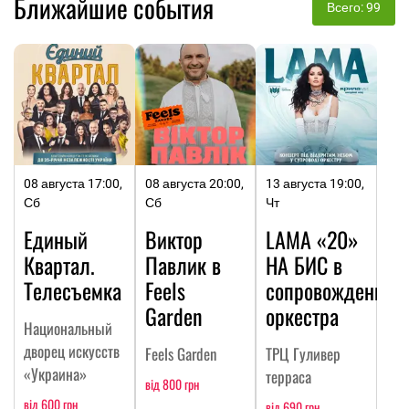
Ближайшие события
Всего: 99
08 августа 17:00,
08 августа 20:00,
13 августа 19:00,
Сб
Сб
Чт
Единый
Виктор
LAMA «20»
Квартал.
Павлик в
НА БИC в
Телесъемка
Feels
сопровождении
Garden
оркестра
Национальный
дворец искусств
Feels Garden
ТРЦ Гуливер
«Украина»
терраса
від 800 грн
від 600 грн
від 690 грн