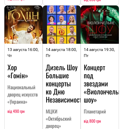
13 августа 16:00,
14 августа 18:00,
14 августа 19:30,
Чт
Пт
Пт
Хор
Дизель Шоу
Концерт
«Гомін»
Большие
под
концерты
звездами
Национальный
ко Дню
«Виолончельное
дворец искусств
Независимости
шоу»
«Украина»
МЦКИ
Планетарий
від 490 грн
«Октябрьский
від 800 грн
дворец»