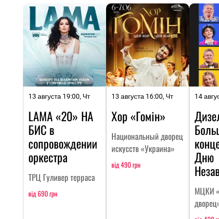
13 августа 19:00, Чт
13 августа 16:00, Чт
14 авгу
LAMA «20» НА
Хор «Гомін»
Дизе
БИC в
Боль
Национальный дворец
сопровождении
конц
искусств «Украина»
оркестра
Дню
від 490 грн
Неза
ТРЦ Гуливер терраса
МЦКИ «
від 690 грн
дворец