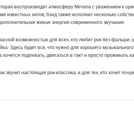
которая воспроизведет атмосферу Nirvana с уважением к ори
ме известных хитов, бэнд также исполнит несколько собств
и дополнительная живая энергия современного звучания.
асной возможностью для всех, кто любит рок без фальши, ц
ва. Здесь будет все, что нужно для хорошего музыкальног
да хочется подпевать, двигаться в такт и просто проживать
как звучит настоящая рок-классика, и для тех, кто хочет по