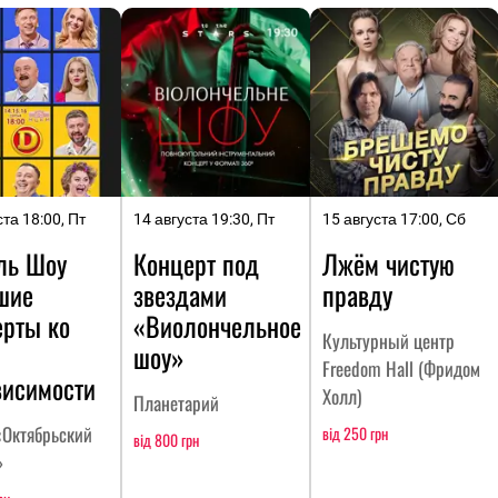
ста 18:00, Пт
14 августа 19:30, Пт
15 августа 17:00, Сб
ль Шоу
Концерт под
Лжём чистую
шие
звездами
правду
ерты ко
«Виолончельное
Культурный центр
шоу»
Freedom Hall (Фридом
висимости
Холл)
Планетарий
Октябрьский
від 250 грн
від 800 грн
»