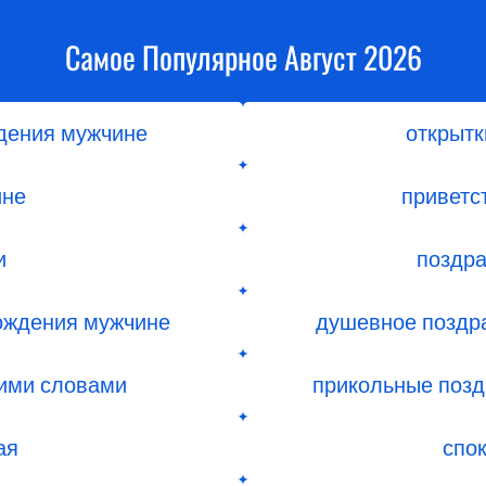
Самое Популярное Август 2026
дения мужчине
открытк
ине
приветс
и
поздра
ождения мужчине
душевное поздр
оими словами
прикольные позд
ая
спо