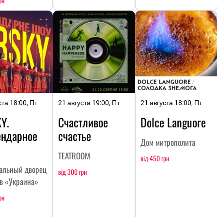
рн
ста 18:00, Пт
21 августа 19:00, Пт
21 августа 18:00, Пт
Y.
Счастливое
Dolce Languore
ендарное
счастье
Дом митрополита
TEATROOM
від 450 грн
альный дворец
від 300 грн
тв «Украина»
рн