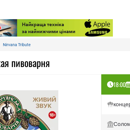
Nirvana Tribute
кая пивоварня
18:00
конце
Солом