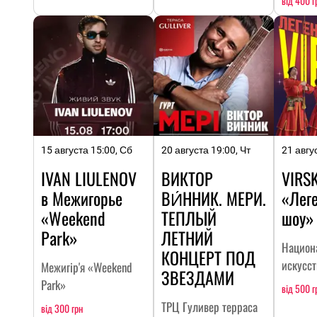
від 400 г
15 августа 15:00, Сб
20 августа 19:00, Чт
21 авгу
IVAN LIULENOV
ВИКТОР
VIRSK
в Межигорье
ВИ́ННИК. МЕРИ.
«Лег
«Weekend
ТЕПЛЫЙ
шоу»
Park»
ЛЕТНИЙ
Национ
КОНЦЕРТ ПОД
искусс
Межигір'я «Weekend
ЗВЕЗДАМИ
Park»
від 500 г
ТРЦ Гуливер терраса
від 300 грн