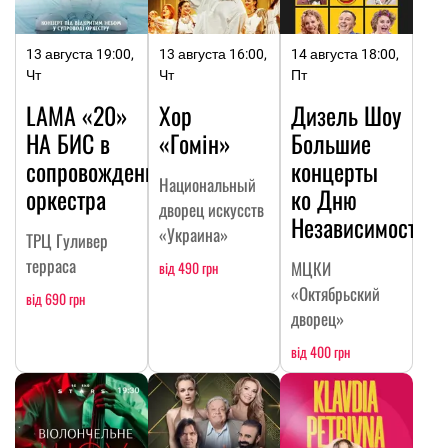
13 августа 19:00,
13 августа 16:00,
14 августа 18:00,
Чт
Чт
Пт
LAMA «20»
Хор
Дизель Шоу
НА БИC в
«Гомін»
Большие
сопровождении
концерты
Национальный
оркестра
ко Дню
дворец искусств
Независимости
«Украина»
ТРЦ Гуливер
терраса
МЦКИ
від 490 грн
«Октябрьский
від 690 грн
дворец»
від 400 грн