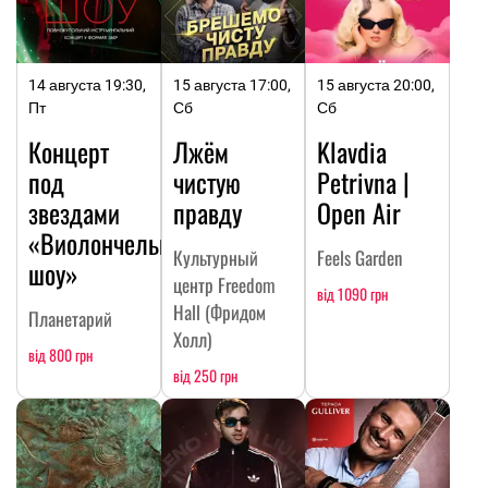
14 августа 19:30,
15 августа 17:00,
15 августа 20:00,
Пт
Сб
Сб
Концерт
Лжём
Klavdia
под
чистую
Petrivna |
звездами
правду
Open Air
«Виолончельное
Культурный
Feels Garden
шоу»
центр Freedom
від 1090 грн
Hall (Фридом
Планетарий
Холл)
від 800 грн
від 250 грн