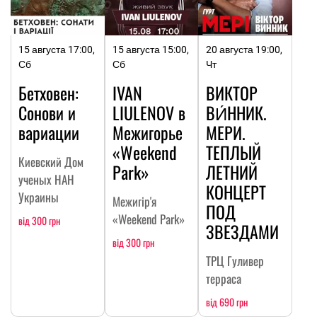
15 августа 17:00,
15 августа 15:00,
20 августа 19:00,
Сб
Сб
Чт
Бетховен:
IVAN
ВИКТОР
Сонови и
LIULENOV в
ВИ́ННИК.
вариации
Межигорье
МЕРИ.
«Weekend
ТЕПЛЫЙ
Киевский Дом
Park»
ЛЕТНИЙ
ученых НАН
КОНЦЕРТ
Украины
Межигір'я
ПОД
«Weekend Park»
від 300 грн
ЗВЕЗДАМИ
від 300 грн
ТРЦ Гуливер
терраса
від 690 грн