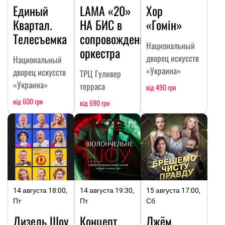
Единый
LAMA «20»
Хор
Квартал.
НА БИC в
«Гомін»
Телесъемка
сопровождении
Национальный
оркестра
дворец искусств
Национальный
«Украина»
дворец искусств
ТРЦ Гуливер
«Украина»
терраса
від 490 грн
від 600 грн
від 690 грн
14 августа 18:00,
14 августа 19:30,
15 августа 17:00,
Пт
Пт
Сб
Дизель Шоу
Концерт
Лжём