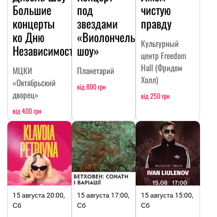
Большие
под
чистую
концерты
звездами
правду
ко Дню
«Виолончельное
Культурный
Независимости
шоу»
центр Freedom
Hall (Фридом
МЦКИ
Планетарий
Холл)
«Октябрьский
від 800 грн
дворец»
від 250 грн
від 400 грн
15 августа 20:00,
15 августа 17:00,
15 августа 15:00,
Сб
Сб
Сб