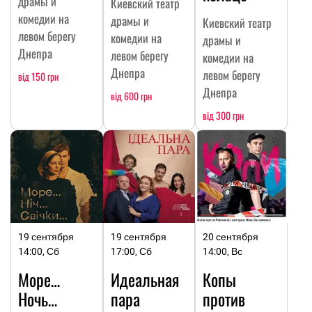
драмы и
Киевский театр
комедии на
драмы и
Киевский театр
левом берегу
комедии на
драмы и
Днепра
левом берегу
комедии на
Днепра
левом берегу
від 150 грн
Днепра
від 600 грн
від 300 грн
19 сентября
19 сентября
20 сентября
14:00, Сб
17:00, Сб
14:00, Вс
Море…
Идеальная
Копы
Ночь…
пара
против