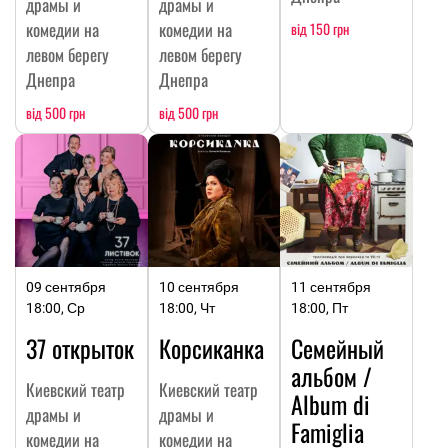
драмы и
драмы и
комедии на
комедии на
від 150 грн
левом берегу
левом берегу
Днепра
Днепра
від 500 грн
від 500 грн
09 сентября
10 сентября
11 сентября
18:00, Ср
18:00, Чт
18:00, Пт
37 открыток
Корсиканка
Семейный
альбом /
Киевский театр
Киевский театр
Album di
драмы и
драмы и
Famiglia
комедии на
комедии на