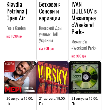
Klavdia
Бетховен:
IVAN
Petrivna |
Сонови и
LIULENOV в
Open Air
вариации
Межигорье
«Weekend
Feels Garden
Киевский Дом
Park»
ученых НАН
від 1090 грн
Украины
Межигір'я
«Weekend Park»
від 300 грн
від 300 грн
20 августа 19:00,
21 августа 18:00,
21 августа 19:00,
Чт
Пт
Пт