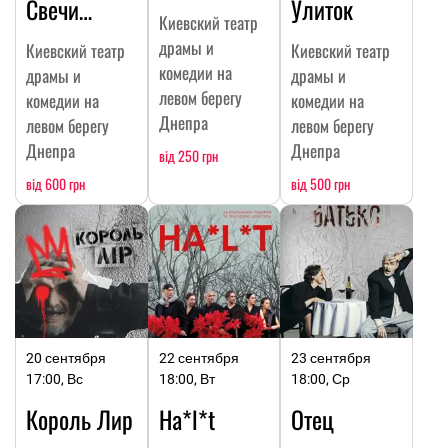
Свечи…
Улиток
Киевский театр
драмы и
Киевский театр
Киевский театр
комедии на
драмы и
драмы и
левом берегу
комедии на
комедии на
Днепра
левом берегу
левом берегу
Днепра
Днепра
від 250 грн
від 600 грн
від 500 грн
20 сентября
22 сентября
23 сентября
17:00, Вс
18:00, Вт
18:00, Ср
Король Лир
Ha*l*t
Отец