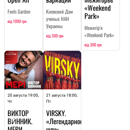
«Weekend
Feels Garden
Киевский Дом
Park»
ученых НАН
від 1090 грн
Украины
Межигір'я
«Weekend Park»
від 300 грн
від 300 грн
20 августа 19:00,
21 августа 18:00,
Чт
Пт
ВИКТОР
VIRSKY.
ВИ́ННИК.
«Легендарное
МЕРИ.
шоу»