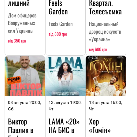
лишний
Feels
Квартал.
Garden
Телесъемка
Дом офицеров
Вооруженных
Feels Garden
Национальный
сил Украины
дворец искусств
від 800 грн
«Украина»
від 350 грн
від 600 грн
08 августа 20:00,
13 августа 19:00,
13 августа 16:00,
Сб
Чт
Чт
Виктор
LAMA «20»
Хор
Павлик в
НА БИC в
«Гомін»