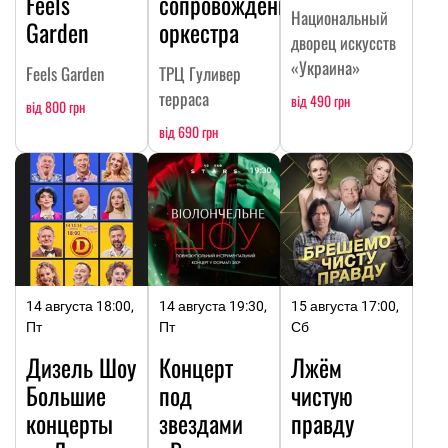
Feels
сопровождении
Национальный
Garden
оркестра
дворец искусств
«Украина»
Feels Garden
ТРЦ Гуливер
терраса
від 490 грн
від 800 грн
від 690 грн
14 августа 18:00,
14 августа 19:30,
15 августа 17:00,
Пт
Пт
Сб
Дизель Шоу
Концерт
Лжём
Большие
под
чистую
концерты
звездами
правду