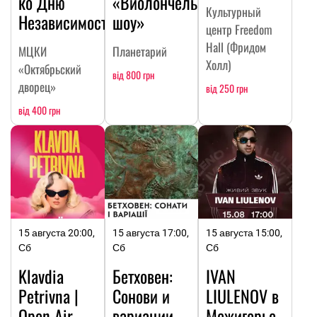
ко Дню
«Виолончельное
Культурный
Независимости
шоу»
центр Freedom
Hall (Фридом
МЦКИ
Планетарий
Холл)
«Октябрьский
від 800 грн
дворец»
від 250 грн
від 400 грн
15 августа 20:00,
15 августа 17:00,
15 августа 15:00,
Сб
Сб
Сб
Klavdia
Бетховен:
IVAN
Petrivna |
Сонови и
LIULENOV в
Open Air
вариации
Межигорье