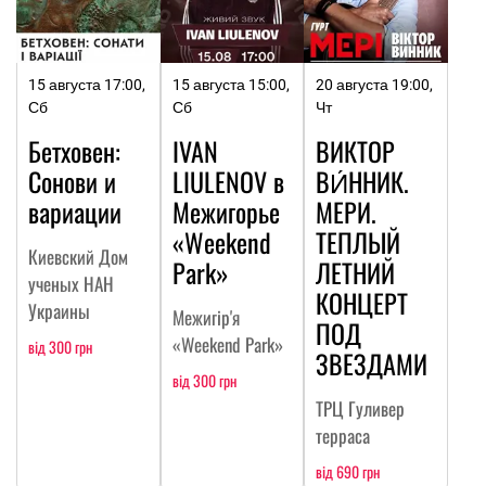
15 августа 17:00,
15 августа 15:00,
20 августа 19:00,
Сб
Сб
Чт
Бетховен:
IVAN
ВИКТОР
Сонови и
LIULENOV в
ВИ́ННИК.
вариации
Межигорье
МЕРИ.
«Weekend
ТЕПЛЫЙ
Киевский Дом
Park»
ЛЕТНИЙ
ученых НАН
КОНЦЕРТ
Украины
Межигір'я
ПОД
«Weekend Park»
від 300 грн
ЗВЕЗДАМИ
від 300 грн
ТРЦ Гуливер
терраса
від 690 грн