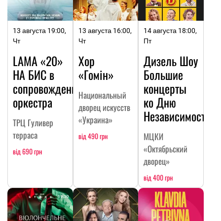
13 августа 19:00,
13 августа 16:00,
14 августа 18:00,
Чт
Чт
Пт
LAMA «20»
Хор
Дизель Шоу
НА БИC в
«Гомін»
Большие
сопровождении
концерты
Национальный
оркестра
ко Дню
дворец искусств
Независимости
«Украина»
ТРЦ Гуливер
терраса
МЦКИ
від 490 грн
«Октябрьский
від 690 грн
дворец»
від 400 грн