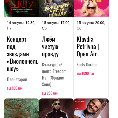
14 августа 19:30,
15 августа 17:00,
15 августа 20:00,
Пт
Сб
Сб
Концерт
Лжём
Klavdia
под
чистую
Petrivna |
звездами
правду
Open Air
«Виолончельное
Культурный
Feels Garden
шоу»
центр Freedom
від 1090 грн
Hall (Фридом
Планетарий
Холл)
від 800 грн
від 250 грн