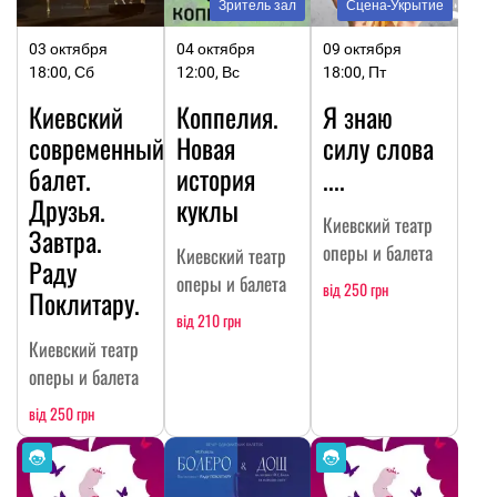
Зритель зал
Сцена-Укрытие
03 октября
04 октября
09 октября
18:00, Сб
12:00, Вс
18:00, Пт
Киевский
Коппелия.
Я знаю
современный
Новая
силу слова
балет.
история
....
Друзья.
куклы
Киевский театр
Завтра.
оперы и балета
Киевский театр
Раду
оперы и балета
від 250 грн
Поклитару.
від 210 грн
Киевский театр
оперы и балета
від 250 грн