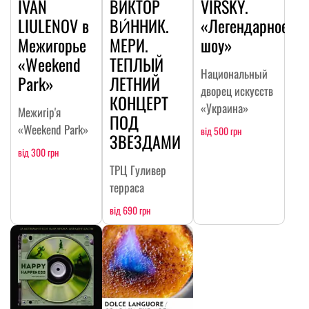
IVAN
ВИКТОР
VIRSKY.
LIULENOV в
ВИ́ННИК.
«Легендарное
Межигорье
МЕРИ.
шоу»
«Weekend
ТЕПЛЫЙ
Национальный
Park»
ЛЕТНИЙ
дворец искусств
КОНЦЕРТ
«Украина»
Межигір'я
ПОД
«Weekend Park»
від 500 грн
ЗВЕЗДАМИ
від 300 грн
ТРЦ Гуливер
терраса
від 690 грн