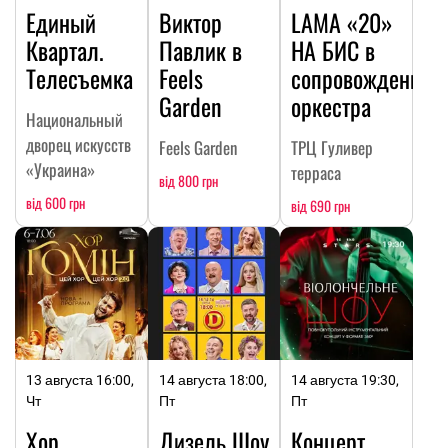
Единый
Виктор
LAMA «20»
Квартал.
Павлик в
НА БИC в
Телесъемка
Feels
сопровождении
Garden
оркестра
Национальный
дворец искусств
Feels Garden
ТРЦ Гуливер
«Украина»
терраса
від 800 грн
від 600 грн
від 690 грн
13 августа 16:00,
14 августа 18:00,
14 августа 19:30,
Чт
Пт
Пт
Хор
Дизель Шоу
Концерт