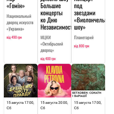
«Гомін»
Большие
под
концерты
звездами
Национальный
ко Дню
«Виолончельное
дворец искусств
Независимости
шоу»
«Украина»
МЦКИ
Планетарий
від 490 грн
«Октябрьский
від 800 грн
дворец»
від 400 грн
15 августа 17:00,
15 августа 20:00,
15 августа 17:00,
Сб
Сб
Сб