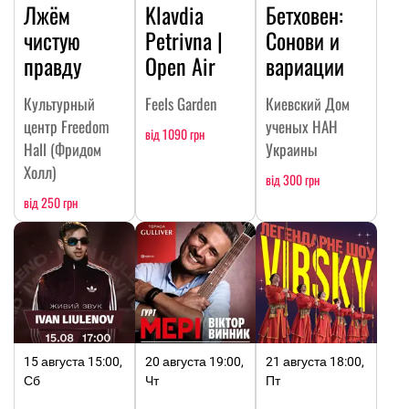
Лжём
Klavdia
Бетховен:
чистую
Petrivna |
Сонови и
правду
Open Air
вариации
Культурный
Feels Garden
Киевский Дом
центр Freedom
ученых НАН
від 1090 грн
Hall (Фридом
Украины
Холл)
від 300 грн
від 250 грн
15 августа 15:00,
20 августа 19:00,
21 августа 18:00,
Сб
Чт
Пт