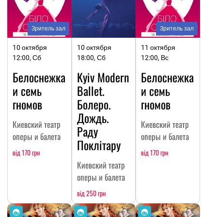
Зритель зал
Зритель зал
10 октября
10 октября
11 октября
12:00, Сб
18:00, Сб
12:00, Вс
Белоснежка
Kyiv Modern
Белоснежка
и семь
Ballet.
и семь
гномов
Болеро.
гномов
Дождь.
Киевский театр
Киевский театр
Раду
оперы и балета
оперы и балета
Поклітару
від 170 грн
від 170 грн
Киевский театр
оперы и балета
від 250 грн