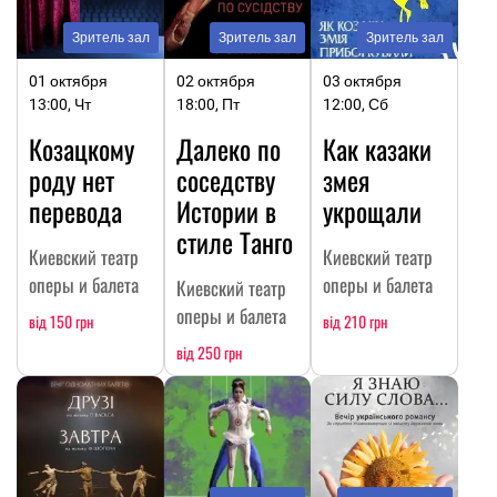
Зритель зал
Зритель зал
Зритель зал
01 октября
02 октября
03 октября
13:00, Чт
18:00, Пт
12:00, Сб
Козацкому
Далеко по
Как казаки
роду нет
соседству
змея
перевода
Истории в
укрощали
стиле Танго
Киевский театр
Киевский театр
оперы и балета
оперы и балета
Киевский театр
оперы и балета
від 150 грн
від 210 грн
від 250 грн