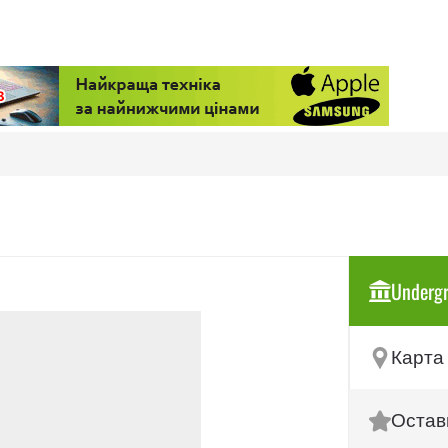
Undergr
Карта 
Остав