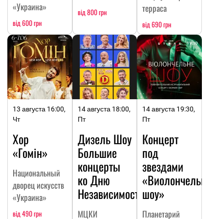
«Украина»
терраса
від 800 грн
від 600 грн
від 690 грн
13 августа 16:00,
14 августа 18:00,
14 августа 19:30,
Чт
Пт
Пт
Хор
Дизель Шоу
Концерт
«Гомін»
Большие
под
концерты
звездами
Национальный
ко Дню
«Виолончельное
дворец искусств
Независимости
шоу»
«Украина»
МЦКИ
Планетарий
від 490 грн