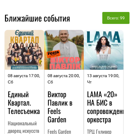
Ближайшие события
Всего: 99
08 августа 17:00,
08 августа 20:00,
13 августа 19:00,
Сб
Сб
Чт
Единый
Виктор
LAMA «20»
Квартал.
Павлик в
НА БИC в
Телесъемка
Feels
сопровождении
Garden
оркестра
Национальный
дворец искусств
Feels Garden
ТРЦ Гуливер