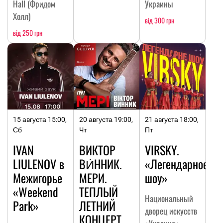
Hall (Фридом
Украины
Холл)
від 300 грн
від 250 грн
15 августа 15:00,
20 августа 19:00,
21 августа 18:00,
Сб
Чт
Пт
IVAN
ВИКТОР
VIRSKY.
LIULENOV в
ВИ́ННИК.
«Легендарное
Межигорье
МЕРИ.
шоу»
«Weekend
ТЕПЛЫЙ
Национальный
Park»
ЛЕТНИЙ
дворец искусств
КОНЦЕРТ