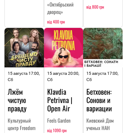
«Октябрьский
від 800 грн
дворец»
від 400 грн
15 августа 17:00,
15 августа 20:00,
15 августа 17:00,
Сб
Сб
Сб
Лжём
Klavdia
Бетховен:
чистую
Petrivna |
Сонови и
правду
Open Air
вариации
Культурный
Feels Garden
Киевский Дом
центр Freedom
ученых НАН
від 1090 грн