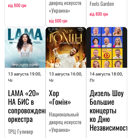
дворец искусств
Feels Garden
від 800 грн
«Украина»
від 800 грн
від 600 грн
13 августа 19:00,
13 августа 16:00,
14 августа 18:00,
Чт
Чт
Пт
LAMA «20»
Хор
Дизель Шоу
НА БИC в
«Гомін»
Большие
сопровождении
концерты
Национальный
оркестра
ко Дню
дворец искусств
Независимости
«Украина»
ТРЦ Гуливер