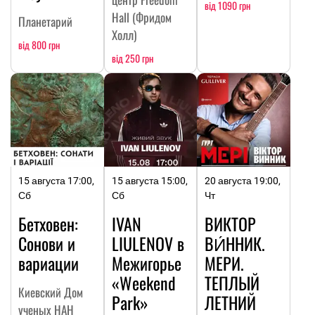
від 1090 грн
Hall (Фридом
Планетарий
Холл)
від 800 грн
від 250 грн
15 августа 17:00,
15 августа 15:00,
20 августа 19:00,
Сб
Сб
Чт
Бетховен:
IVAN
ВИКТОР
Сонови и
LIULENOV в
ВИ́ННИК.
вариации
Межигорье
МЕРИ.
«Weekend
ТЕПЛЫЙ
Киевский Дом
Park»
ЛЕТНИЙ
ученых НАН