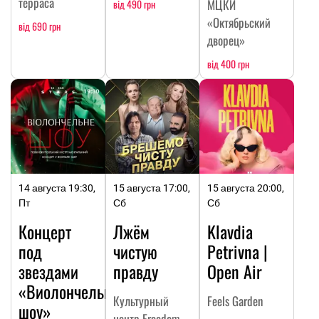
терраса
МЦКИ
від 490 грн
«Октябрьский
від 690 грн
дворец»
від 400 грн
14 августа 19:30,
15 августа 17:00,
15 августа 20:00,
Пт
Сб
Сб
Концерт
Лжём
Klavdia
под
чистую
Petrivna |
звездами
правду
Open Air
«Виолончельное
Культурный
Feels Garden
шоу»
центр Freedom