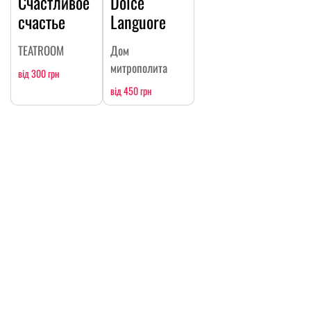
Счастливое
Dolce
счастье
Languore
TEATROOM
Дом
митрополита
від 300 грн
від 450 грн