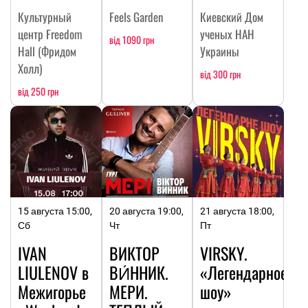
Культурный
Feels Garden
Киевский Дом
центр Freedom
ученых НАН
від 1090 грн
Hall (Фридом
Украины
Холл)
від 300 грн
від 250 грн
15 августа 15:00,
20 августа 19:00,
21 августа 18:00,
Сб
Чт
Пт
IVAN
ВИКТОР
VIRSKY.
LIULENOV в
ВИ́ННИК.
«Легендарное
Межигорье
МЕРИ.
шоу»