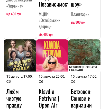
Независимости
шоу»
«Украина»
МЦКИ
Планетарий
від 490 грн
«Октябрьский
від 800 грн
дворец»
від 400 грн
15 августа 17:00,
15 августа 20:00,
15 августа 17:00,
Сб
Сб
Сб
Лжём
Klavdia
Бетховен:
чистую
Petrivna |
Сонови и
правду
Open Air
вариации