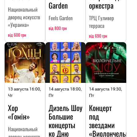
Garden
оркестра
Национальный
дворец искусств
Feels Garden
ТРЦ Гуливер
«Украина»
терраса
від 800 грн
від 600 грн
від 690 грн
13 августа 16:00,
14 августа 18:00,
14 августа 19:30,
Чт
Пт
Пт
Хор
Дизель Шоу
Концерт
«Гомін»
Большие
под
концерты
звездами
Национальный
ко Дню
«Виолончельное
дворец искусств