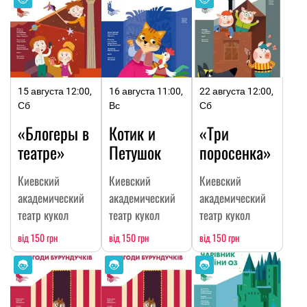
15 августа 12:00,
16 августа 11:00,
22 августа 12:00,
Сб
Вс
Сб
«Блогеры в
Котик и
«Три
театре»
Петушок
поросенка»
Киевский
Киевский
Киевский
академический
академический
академический
театр кукол
театр кукол
театр кукол
від 150 грн
від 150 грн
від 150 грн