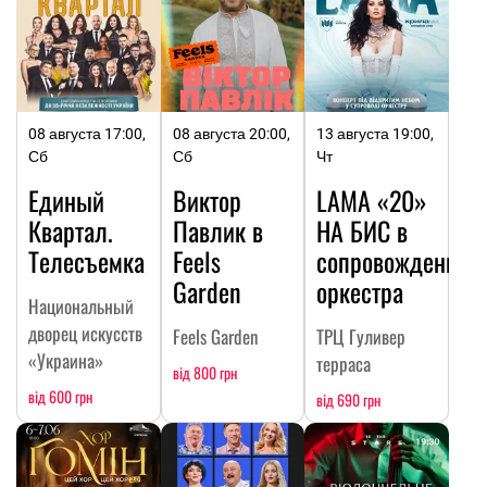
08 августа 17:00,
08 августа 20:00,
13 августа 19:00,
Сб
Сб
Чт
Единый
Виктор
LAMA «20»
Квартал.
Павлик в
НА БИC в
Телесъемка
Feels
сопровождении
Garden
оркестра
Национальный
дворец искусств
Feels Garden
ТРЦ Гуливер
«Украина»
терраса
від 800 грн
від 600 грн
від 690 грн