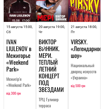
15 августа 15:00,
20 августа 19:00,
21 августа 18:00,
Сб
Чт
Пт
IVAN
ВИКТОР
VIRSKY.
LIULENOV в
ВИ́ННИК.
«Легендарное
Межигорье
МЕРИ.
шоу»
«Weekend
ТЕПЛЫЙ
Национальный
Park»
ЛЕТНИЙ
дворец искусств
КОНЦЕРТ
«Украина»
Межигір'я
ПОД
«Weekend Park»
від 500 грн
ЗВЕЗДАМИ
від 300 грн
ТРЦ Гуливер
терраса