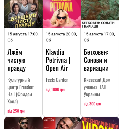
15 августа 17:00,
15 августа 20:00,
15 августа 17:00,
Сб
Сб
Сб
Лжём
Klavdia
Бетховен:
чистую
Petrivna |
Сонови и
правду
Open Air
вариации
Культурный
Feels Garden
Киевский Дом
центр Freedom
ученых НАН
від 1090 грн
Hall (Фридом
Украины
Холл)
від 300 грн
від 250 грн