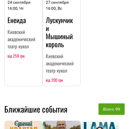
24 сентября
27 сентября
16:00, Чт
16:00, Вс
Енеида
Лускунчик
и
Киевский
Мышиный
академический
король
театр кукол
Киевский
від 250 грн
академический
театр кукол
від 200 грн
Ближайшие события
Всего: 99