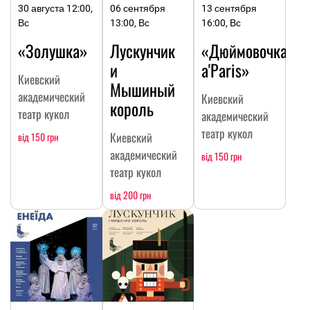
30 августа 12:00,
06 сентября
13 сентября
Вс
13:00, Вс
16:00, Вс
«Золушка»
Лускунчик
«Дюймовочка
и
a'Paris»
Киевский
Мышиный
академический
Киевский
король
театр кукол
академический
театр кукол
Киевский
від 150 грн
академический
від 150 грн
театр кукол
від 200 грн