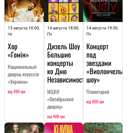
13 августа 16:00,
14 августа 18:00,
14 августа 19:30,
Чт
Пт
Пт
Хор
Дизель Шоу
Концерт
«Гомін»
Большие
под
концерты
звездами
Национальный
ко Дню
«Виолончельное
дворец искусств
Независимости
шоу»
«Украина»
МЦКИ
Планетарий
від 490 грн
«Октябрьский
від 800 грн
дворец»
від 400 грн