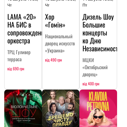
Чт
Чт
Пт
LAMA «20»
Хор
Дизель Шоу
НА БИC в
«Гомін»
Большие
сопровождении
концерты
Национальный
оркестра
ко Дню
дворец искусств
Независимости
«Украина»
ТРЦ Гуливер
терраса
МЦКИ
від 490 грн
«Октябрьский
від 690 грн
дворец»
від 400 грн