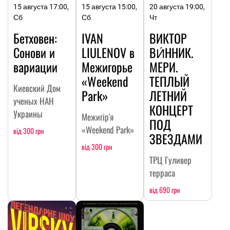
15 августа 17:00,
15 августа 15:00,
20 августа 19:00,
Сб
Сб
Чт
Бетховен:
IVAN
ВИКТОР
Сонови и
LIULENOV в
ВИ́ННИК.
вариации
Межигорье
МЕРИ.
«Weekend
ТЕПЛЫЙ
Киевский Дом
Park»
ЛЕТНИЙ
ученых НАН
КОНЦЕРТ
Украины
Межигір'я
ПОД
«Weekend Park»
від 300 грн
ЗВЕЗДАМИ
від 300 грн
ТРЦ Гуливер
терраса
від 690 грн