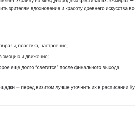
тавляет Украину на международных фестивалях. «Амира» —
ить зрителям вдохновение и красоту древнего искусства во
образы, пластика, настроение;
ез эмоцию и движение;
орое еще долго “светится” после финального выхода.
щадки — перед визитом лучше уточнить их в расписании Ку