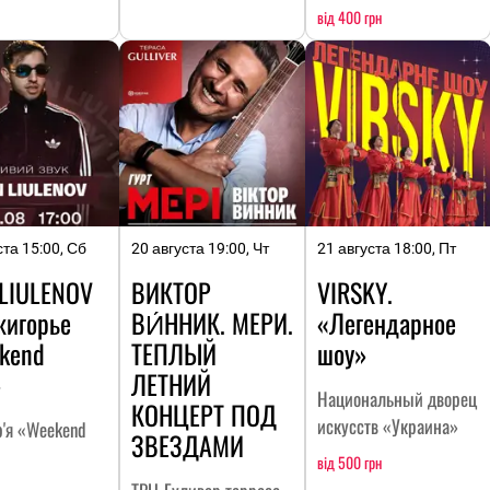
від 400 грн
ста 15:00, Сб
20 августа 19:00, Чт
21 августа 18:00, Пт
 LIULENOV
ВИКТОР
VIRSKY.
жигорье
ВИ́ННИК. МЕРИ.
«Легендарное
kend
ТЕПЛЫЙ
шоу»
»
ЛЕТНИЙ
Национальный дворец
КОНЦЕРТ ПОД
искусств «Украина»
р'я «Weekend
ЗВЕЗДАМИ
від 500 грн