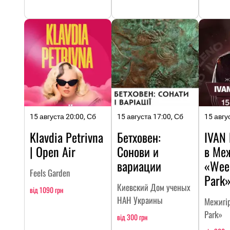
15 августа 20:00, Сб
15 августа 17:00, Сб
15 авгу
Klavdia Petrivna
Бетховен:
IVAN
| Open Air
Сонови и
в Ме
вариации
«Wee
Feels Garden
Park
Киевский Дом ученых
від 1090 грн
НАН Украины
Межигі
Park»
від 300 грн