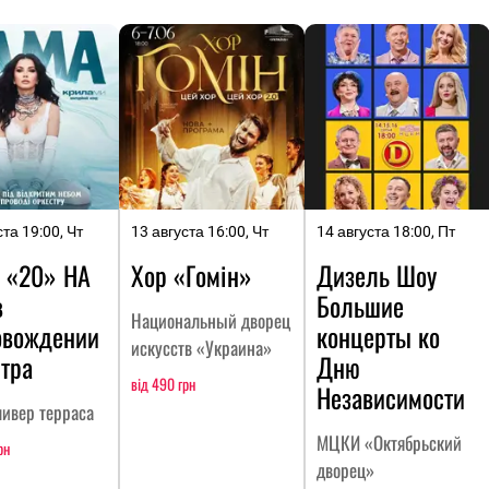
ста 19:00, Чт
13 августа 16:00, Чт
14 августа 18:00, Пт
 «20» НА
Хор «Гомін»
Дизель Шоу
в
Большие
Национальный дворец
овождении
концерты ко
искусств «Украина»
тра
Дню
від 490 грн
Независимости
ливер терраса
МЦКИ «Октябрьский
рн
дворец»