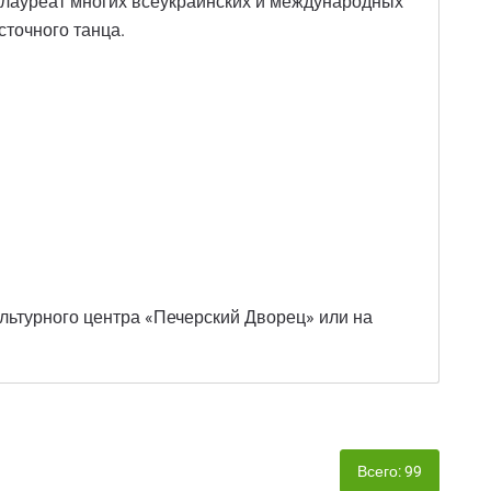
 лауреат многих всеукраинских и международных
сточного танца.
льтурного центра «Печерский Дворец» или на
Всего: 99