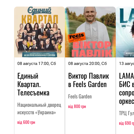
08 августа 17:00, Сб
08 августа 20:00, Сб
13 авгу
Единый
Виктор Павлик
LAMA
Квартал.
в Feels Garden
БИC 
Телесъемка
сопр
Feels Garden
оркес
Национальный дворец
від 800 грн
искусств «Украина»
ТРЦ Гу
від 600 грн
від 690 г