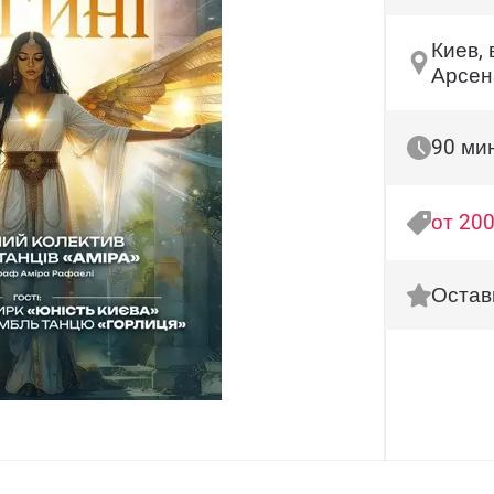
Киев, 
Арсен
90 ми
от 200
Остав