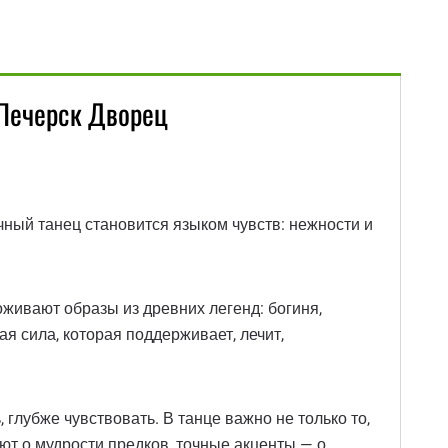
 Печерск Дворец
чный танец становится языком чувств: нежности и
оживают образы из древних легенд: богиня,
 сила, которая поддерживает, лечит,
глубже чувствовать. В танце важно не только то,
ют о мудрости предков, точные акценты — о