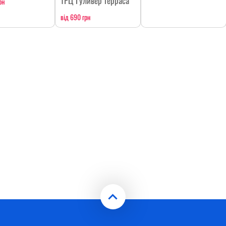
ТРЦ Гуливер терраса
рн
від 690 грн