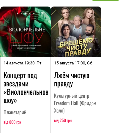
14 августа 19:30, Пт
15 августа 17:00, Сб
Концерт под
Лжём чистую
звездами
правду
«Виолончельное
Культурный центр
шоу»
Freedom Hall (Фридом
Холл)
Планетарий
від 250 грн
від 800 грн