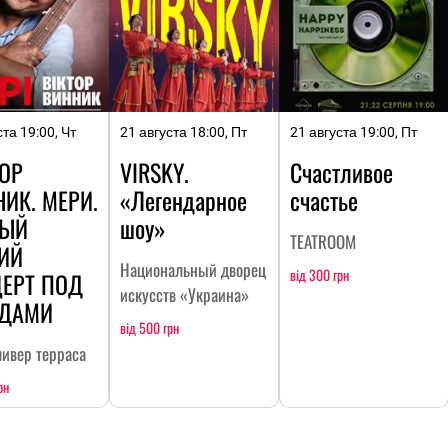
ста 19:00, Чт
21 августа 18:00, Пт
21 августа 19:00, Пт
ОР
VIRSKY.
Счастливое
НИК. МЕРИ.
«Легендарное
счастье
ЛЫЙ
шоу»
TEATROOM
ИЙ
Национальный дворец
від 300 грн
ЕРТ ПОД
искусств «Украина»
ЗДАМИ
від 500 грн
ливер терраса
рн