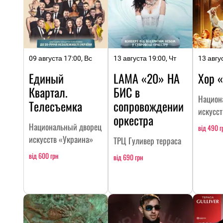
09 августа 17:00, Вс
13 августа 19:00, Чт
13 авгу
Единый
LAMA «20» НА
Хор 
Квартал.
БИC в
Национ
Телесъемка
сопровождении
искусс
оркестра
Национальный дворец
від 490 г
искусств «Украина»
ТРЦ Гуливер терраса
від 600 грн
від 690 грн