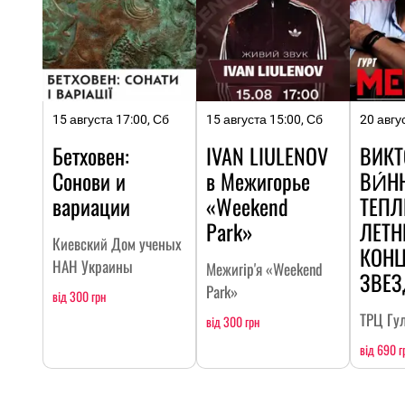
15 августа 17:00, Сб
15 августа 15:00, Сб
20 авгу
Бетховен:
IVAN LIULENOV
ВИКТ
Сонови и
в Межигорье
ВИ́Н
вариации
«Weekend
ТЕП
Park»
ЛЕТН
Киевский Дом ученых
КОНЦ
НАН Украины
Межигір'я «Weekend
ЗВЕ
Park»
від 300 грн
ТРЦ Гу
від 300 грн
від 690 г