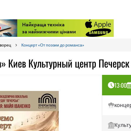
Дворец
Концерт «От поэзии до романса»
а» Киев Культурный центр Печерск
13:00
конце
Культ