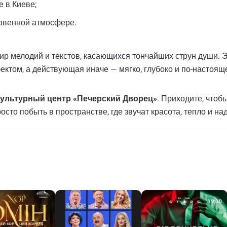
е в Киеве;
новенной атмосфере.
ир мелодий и текстов, касающихся тончайших струн души. Э
том, а действующая иначе — мягко, глубоко и по-настоящ
ультурный центр «Печерский Дворец»
. Приходите, чтоб
осто побыть в пространстве, где звучат красота, тепло и на