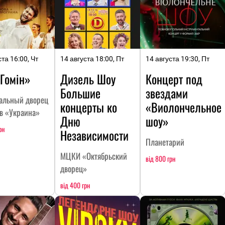
ста 16:00, Чт
14 августа 18:00, Пт
14 августа 19:30, Пт
«Гомін»
Дизель Шоу
Концерт под
Большие
звездами
альный дворец
концерты ко
«Виолончельное
тв «Украина»
Дню
шоу»
рн
Независимости
Планетарий
МЦКИ «Октябрьский
від 800 грн
дворец»
від 400 грн