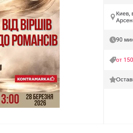
Киев, 
Арсен
90 ми
от 150
Остав