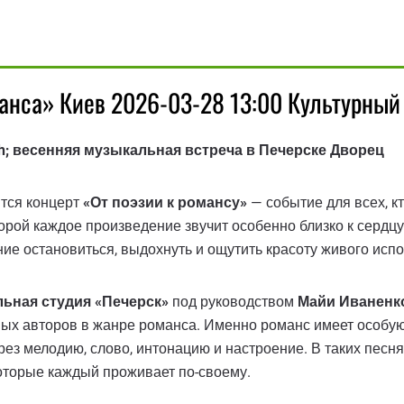
манса» Киев 2026-03-28 13:00 Культурный
sh; весенняя музыкальная встреча в Печерске Дворец
тся концерт
«От поэзии к романсу»
— событие для всех, к
орой каждое произведение звучит особенно близко к сердцу.
ние остановиться, выдохнуть и ощутить красоту живого исп
ьная студия «Печерск»
под руководством
Майи Иваненк
ых авторов в жанре романса. Именно романс имеет особую 
ез мелодию, слово, интонацию и настроение. В таких песнях
которые каждый проживает по-своему.