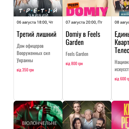
06 августа 18:00, Чт
07 августа 20:00, Пт
08 авгу
Третий лишний
Domiy в Feels
Един
Garden
Кварт
Дом офицеров
Теле
Вооруженных сил
Feels Garden
Украины
Национ
від 800 грн
искусс
від 350 грн
від 600 г