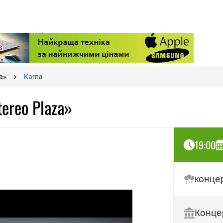
a»
Karna
ereo Plaza»
19:00
конце
Концер