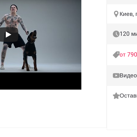
Киев, 
120 м
от 790
Видео
Остав