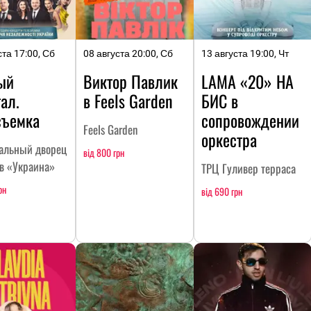
ста 17:00, Сб
08 августа 20:00, Сб
13 августа 19:00, Чт
ый
Виктор Павлик
LAMA «20» НА
ал.
в Feels Garden
БИC в
съемка
сопровождении
Feels Garden
оркестра
альный дворец
від 800 грн
тв «Украина»
ТРЦ Гуливер терраса
рн
від 690 грн