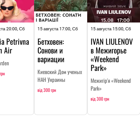
ста 20:00, Сб
15 августа 17:00, Сб
15 августа 15:00, Сб
ia Petrivna
Бетховен:
IVAN LIULENOV
n Air
Сонови и
в Межигорье
вариации
«Weekend
arden
Park»
Киевский Дом ученых
грн
НАН Украины
Межигір'я «Weekend
Park»
від 300 грн
від 300 грн