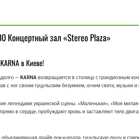
00 Концертный зал «Stereo Plaza»
 KARNA в Киеве!
надолго —
KARNA
возвращается в столицу с грандиозным ко
рав с ног своим гуцульским безумием, огнем света, музыки и
шие легендами украинской сцены. «Маленькая», «Моя милая»
рямо в сердце, пробуждают кровь и заставляют тело двигат
, объединяющая драйв рок-н-ролла, гуцульскую душу и совр