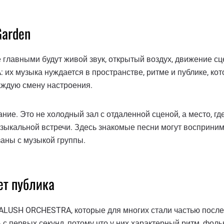
Garden
де главными будут живой звук, открытый воздух, движение 
 музыка нуждается в пространстве, ритме и публике, котор
каждую смену настроения.
ие. Это не холодный зал с отдаленной сценой, а место, где 
альной встречи. Здесь знакомые песни могут воспринимать
аны с музыкой группы.
ет публика
LUSH ORCHESTRA, которые для многих стали частью последн
 с первых секунд, потому что у них характерный ритм, фол