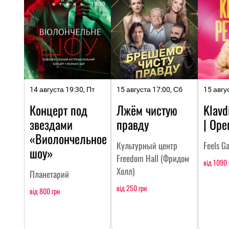
14 августа 19:30, Пт
15 августа 17:00, Сб
15 авгу
Концерт под
Лжём чистую
Klavd
звездами
правду
| Ope
«Виолончельное
Культурный центр
Feels G
шоу»
Freedom Hall (Фридом
від 1090 
Холл)
Планетарий
від 250 грн
від 800 грн