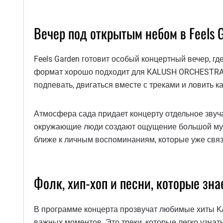
Вечер под открытым небом в Feels 
Feels Garden готовит особый концертный вечер, г
формат хорошо подходит для KALUSH ORCHESTRA: их
подпевать, двигаться вместе с треками и ловить 
Атмосфера сада придает концерту отдельное звучан
окружающие люди создают ощущение большой музык
ближе к личным воспоминаниям, которые уже связ
Фолк, хип-хоп и песни, которые зна
В программе концерта прозвучат любимые хиты KA
важных моментов. Это треки, которые легко узнать