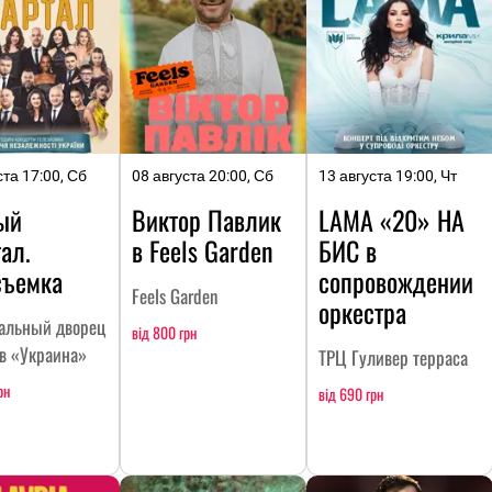
ста 17:00, Сб
08 августа 20:00, Сб
13 августа 19:00, Чт
ый
Виктор Павлик
LAMA «20» НА
ал.
в Feels Garden
БИC в
съемка
сопровождении
Feels Garden
оркестра
альный дворец
від 800 грн
тв «Украина»
ТРЦ Гуливер терраса
рн
від 690 грн