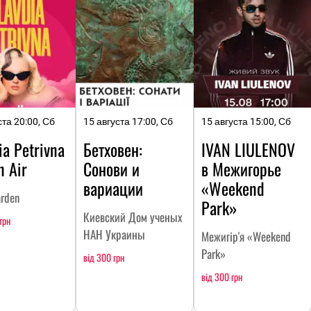
ста 20:00, Сб
15 августа 17:00, Сб
15 августа 15:00, Сб
ia Petrivna
Бетховен:
IVAN LIULENOV
n Air
Сонови и
в Межигорье
вариации
«Weekend
arden
Park»
Киевский Дом ученых
грн
НАН Украины
Межигір'я «Weekend
Park»
від 300 грн
від 300 грн