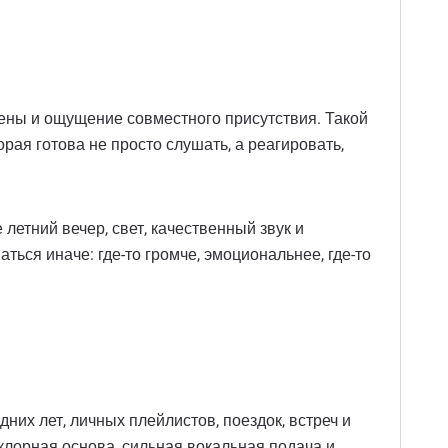
сцены и ощущение совместного присутствия. Такой
ая готова не просто слушать, а реагировать,
летний вечер, свет, качественный звук и
ся иначе: где-то громче, эмоциональнее, где-то
их лет, личных плейлистов, поездок, встреч и
ьклорная основа, сильная вокальная подача и