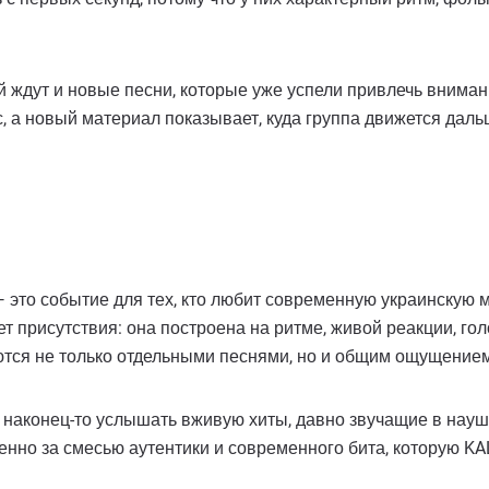
ждут и новые песни, которые уже успели привлечь внимани
, а новый материал показывает, куда группа движется дальш
это событие для тех, кто любит современную украинскую му
 присутствия: она построена на ритме, живой реакции, гол
тся не только отдельными песнями, но и общим ощущением
 наконец-то услышать вживую хиты, давно звучащие в науш
именно за смесью аутентики и современного бита, которую 