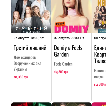
06 августа 18:00, Чт
07 августа 20:00, Пт
08 авгу
Третий лишний
Domiy в Feels
Един
Garden
Кварт
Дом офицеров
Теле
Вооруженных сил
Feels Garden
Украины
Национ
від 800 грн
искусс
від 350 грн
від 600 г