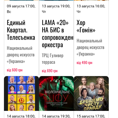
09 августа 17:00,
13 августа 19:00,
13 августа 16:00,
Вс
Чт
Чт
Единый
LAMA «20»
Хор
Квартал.
НА БИC в
«Гомін»
Телесъемка
сопровождении
Национальный
оркестра
дворец искусств
Национальный
«Украина»
дворец искусств
ТРЦ Гуливер
«Украина»
терраса
від 490 грн
від 600 грн
від 690 грн
14 августа 18:00,
14 августа 19:30,
15 августа 17:00,