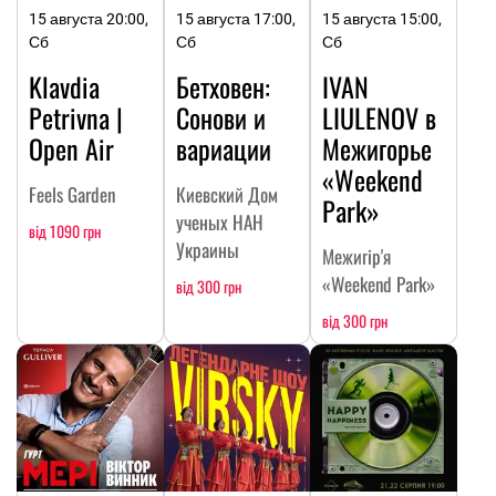
15 августа 20:00,
15 августа 17:00,
15 августа 15:00,
Сб
Сб
Сб
Klavdia
Бетховен:
IVAN
Petrivna |
Сонови и
LIULENOV в
Open Air
вариации
Межигорье
«Weekend
Feels Garden
Киевский Дом
Park»
ученых НАН
від 1090 грн
Украины
Межигір'я
«Weekend Park»
від 300 грн
від 300 грн