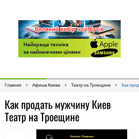
Главная
Афиша Киева
Театр на Троещине
Как про
Как продать мужчину Киев
Театр на Троещине