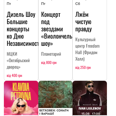
Пт
Пт
Сб
Дизель Шоу
Концерт
Лжём
Большие
под
чистую
концерты
звездами
правду
ко Дню
«Виолончельное
Культурный
Независимости
шоу»
центр Freedom
Hall (Фридом
МЦКИ
Планетарий
Холл)
«Октябрьский
від 800 грн
дворец»
від 250 грн
від 400 грн