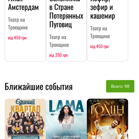
Амстердам
в Стране
зефир и
Потерянных
кашемир
Театр на
Пуговиц
Троещине
Театр на
Троещине
Театр на
від 450 грн
Троещине
від 450 грн
від 250 грн
Ближайшие события
Всего: 98