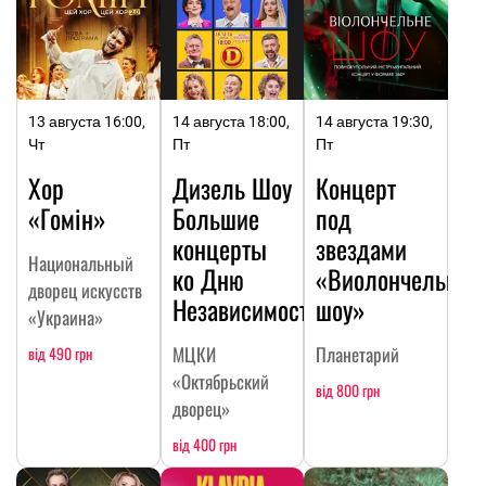
13 августа 16:00,
14 августа 18:00,
14 августа 19:30,
Чт
Пт
Пт
Хор
Дизель Шоу
Концерт
«Гомін»
Большие
под
концерты
звездами
Национальный
ко Дню
«Виолончельное
дворец искусств
Независимости
шоу»
«Украина»
МЦКИ
Планетарий
від 490 грн
«Октябрьский
від 800 грн
дворец»
від 400 грн