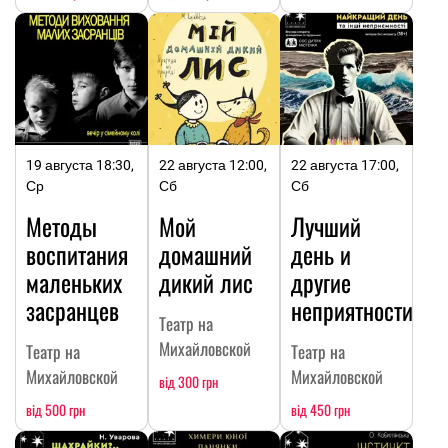
19 августа 18:30,
22 августа 12:00,
22 августа 17:00,
Ср
Сб
Сб
Методы
Мой
Лучший
воспитания
домашний
день и
маленьких
дикий лис
другие
засранцев
неприятности
Театр на
Михайловской
Театр на
Театр на
Михайловской
Михайловской
від 300 грн
від 500 грн
від 450 грн