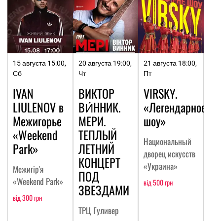
15 августа 15:00,
20 августа 19:00,
21 августа 18:00,
Сб
Чт
Пт
IVAN
ВИКТОР
VIRSKY.
LIULENOV в
ВИ́ННИК.
«Легендарное
Межигорье
МЕРИ.
шоу»
«Weekend
ТЕПЛЫЙ
Национальный
Park»
ЛЕТНИЙ
дворец искусств
КОНЦЕРТ
«Украина»
Межигір'я
ПОД
«Weekend Park»
від 500 грн
ЗВЕЗДАМИ
від 300 грн
ТРЦ Гуливер