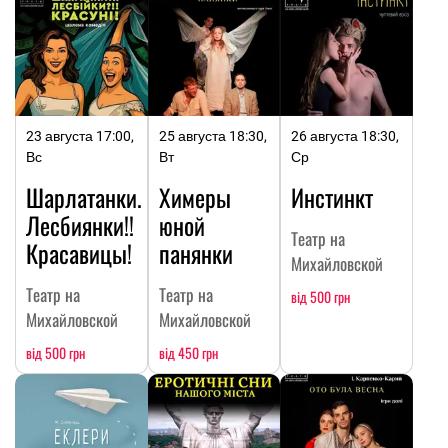
23 августа 17:00,
25 августа 18:30,
26 августа 18:30,
Вс
Вт
Ср
Шарлатанки.
Химеры
Инстинкт
Лесбиянки!!
юной
Театр на
Красавицы!
панянки
Михайловской
Театр на
Театр на
від 500 грн
Михайловской
Михайловской
від 500 грн
від 450 грн