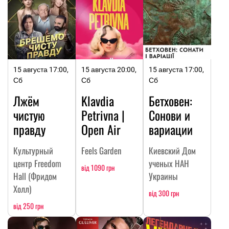
15 августа 17:00,
15 августа 20:00,
15 августа 17:00,
Сб
Сб
Сб
Лжём
Klavdia
Бетховен:
чистую
Petrivna |
Сонови и
правду
Open Air
вариации
Культурный
Feels Garden
Киевский Дом
центр Freedom
ученых НАН
від 1090 грн
Hall (Фридом
Украины
Холл)
від 300 грн
від 250 грн