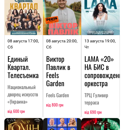
08 августа 17:00,
08 августа 20:00,
13 августа 19:00,
Сб
Сб
Чт
Единый
Виктор
LAMA «20»
Квартал.
Павлик в
НА БИC в
Телесъемка
Feels
сопровождении
Garden
оркестра
Национальный
дворец искусств
Feels Garden
ТРЦ Гуливер
«Украина»
терраса
від 800 грн
від 600 грн
від 690 грн