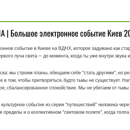
НА | Большое электронное событие Киев 2
нное событие в Киеве на ВДНХ, которое задумано как старт 
рвого луча света — до момента, когда ты уже внутри звука
уска: мы строим планы, обещаем себе “стать другими”, но р
 в том, чтобы притворяться, будто тьмы не существует. На
ое, сбалансированное спокойствие. Мы не убегаем от тьмы
культурное событие из серии “путешествий” человека чере
 пределы и о коллективном “световом полете”, когда толпа