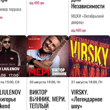
від 490 грн
Независимости
ливер терраса
МЦКИ «Октябрьский
рн
дворец»
від 400 грн
ста 15:00, Сб
20 августа 19:00, Чт
21 августа 18:00, Пт
 LIULENOV
ВИКТОР
VIRSKY.
жигорье
ВИ́ННИК. МЕРИ.
«Легендарное
kend
ТЕПЛЫЙ
шоу»