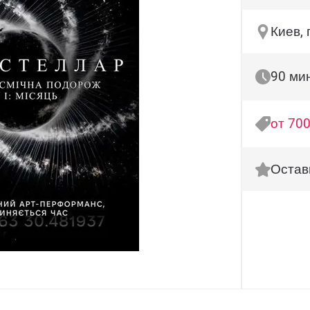
Киев,
90 ми
от 700
Остав