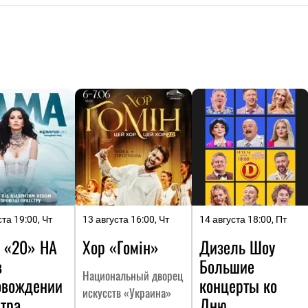
ста 19:00, Чт
13 августа 16:00, Чт
14 августа 18:00, Пт
 «20» НА
Хор «Гомін»
Дизель Шоу
в
Большие
Национальный дворец
овождении
концерты ко
искусств «Украина»
тра
Дню