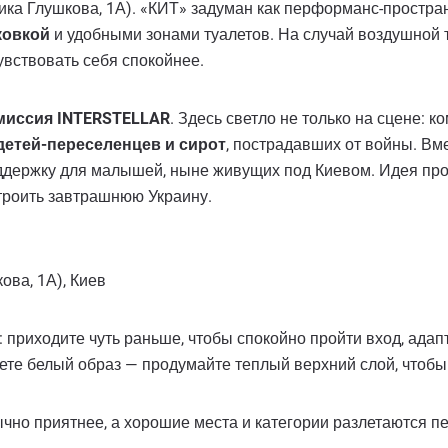
ика Глушкова, 1А). «КИТ» задуман как перформанс-простр
ковкой
и удобными зонами туалетов. На случай воздушной
увствовать себя спокойнее.
миссия INTERSTELLAR
. Здесь светло не только на сцене:
детей-переселенцев и сирот
, пострадавших от войны. Вм
ддержку для малышей, ныне живущих под Киевом. Идея про
строить завтрашнюю Украину.
ова, 1А), Киев
приходите чуть раньше, чтобы спокойно пройти вход, адапт
уете белый образ — продумайте теплый верхний слой, чтобы
ычно приятнее, а хорошие места и категории разлетаются п