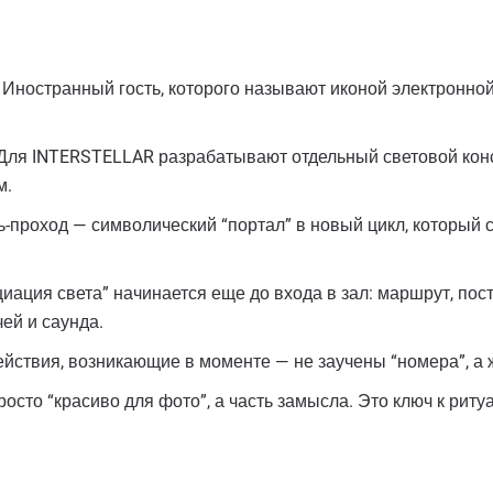
Иностранный гость, которого называют иконой электронно
ля INTERSTELLAR разрабатывают отдельный световой констру
м.
-проход — символический “портал” в новый цикл, который с
ация света” начинается еще до входа в зал: маршрут, по
ей и саунда.
ствия, возникающие в моменте — не заучены “номера”, а 
осто “красиво для фото”, а часть замысла. Это ключ к риту