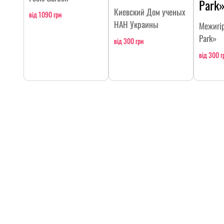
Park
Киевский Дом ученых
від 1090 грн
НАН Украины
Межигі
Park»
від 300 грн
від 300 г