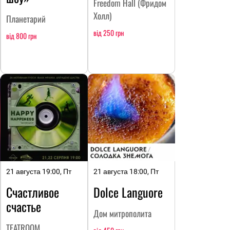
Freedom Hall (Фридом
Холл)
Планетарий
від 250 грн
від 800 грн
21 августа 19:00, Пт
21 августа 18:00, Пт
Счастливое
Dolce Languore
счастье
Дом митрополита
TEATROOM