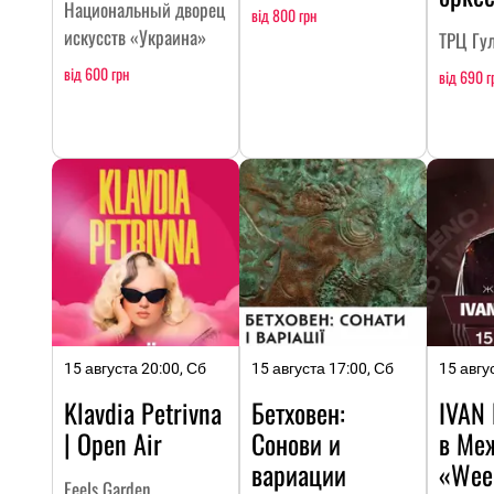
Национальный дворец
від 800 грн
искусств «Украина»
ТРЦ Гу
від 600 грн
від 690 г
15 августа 20:00, Сб
15 августа 17:00, Сб
15 авгу
Klavdia Petrivna
Бетховен:
IVAN
| Open Air
Сонови и
в Ме
вариации
«Wee
Feels Garden