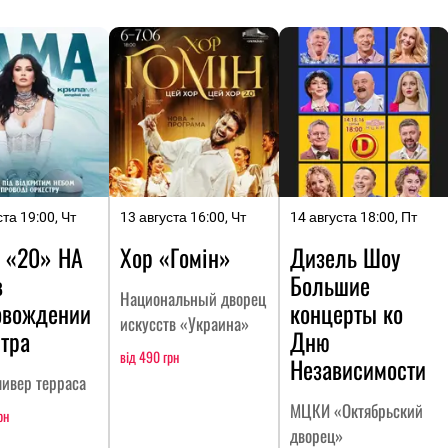
ста 19:00, Чт
13 августа 16:00, Чт
14 августа 18:00, Пт
 «20» НА
Хор «Гомін»
Дизель Шоу
в
Большие
Национальный дворец
овождении
концерты ко
искусств «Украина»
тра
Дню
від 490 грн
Независимости
ливер терраса
МЦКИ «Октябрьский
рн
дворец»