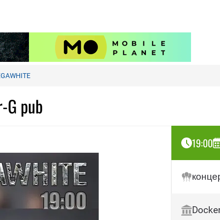
EGAWHITE
r-G pub
19:00
конце
Docker