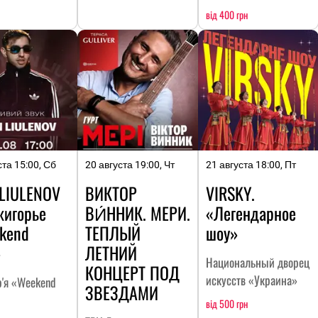
від 400 грн
ста 15:00, Сб
20 августа 19:00, Чт
21 августа 18:00, Пт
 LIULENOV
ВИКТОР
VIRSKY.
жигорье
ВИ́ННИК. МЕРИ.
«Легендарное
kend
ТЕПЛЫЙ
шоу»
»
ЛЕТНИЙ
Национальный дворец
КОНЦЕРТ ПОД
искусств «Украина»
р'я «Weekend
ЗВЕЗДАМИ
від 500 грн