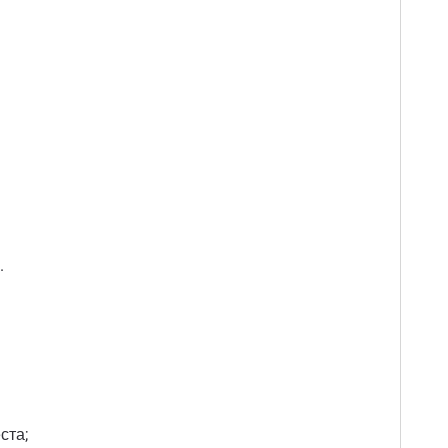
.
ста;