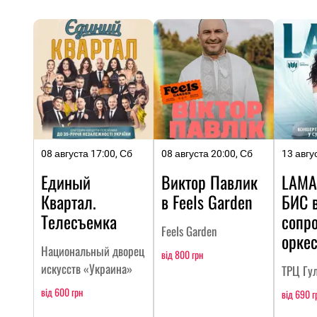
08 августа 17:00, Сб
08 августа 20:00, Сб
13 авгу
Единый
Виктор Павлик
LAMA
Квартал.
в Feels Garden
БИC 
Телесъемка
сопр
Feels Garden
оркес
Национальный дворец
від 800 грн
искусств «Украина»
ТРЦ Гу
від 600 грн
від 690 г