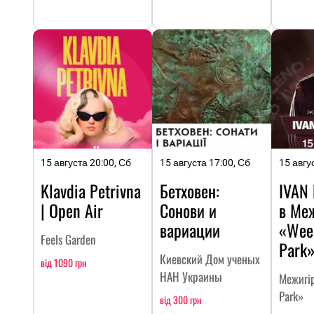
15 августа 20:00, Сб
15 августа 17:00, Сб
15 авгу
Klavdia Petrivna
Бетховен:
IVAN
| Open Air
Сонови и
в Ме
вариации
«Wee
Feels Garden
Park
Киевский Дом ученых
від 1090 грн
НАН Украины
Межигі
Park»
від 300 грн