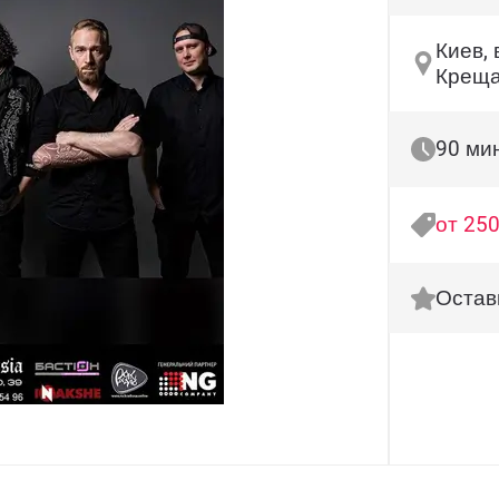
Киев, 
Креща
90 ми
от 250
Остав