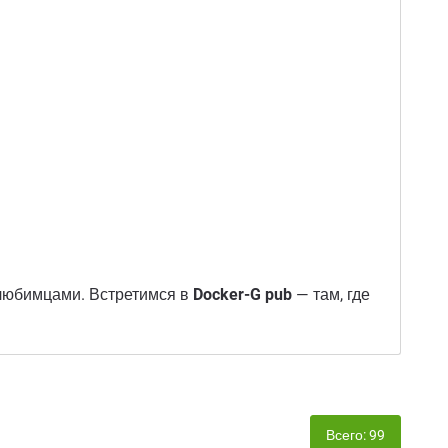
 любимцами. Встретимся в
Docker-G pub
— там, где
Всего: 99