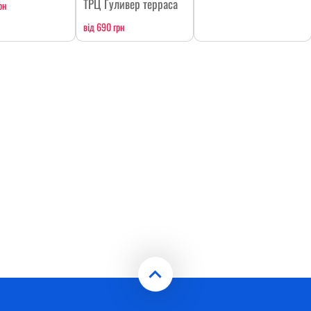
ТРЦ Гуливер терраса
рн
від 690 грн