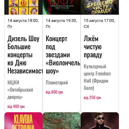
14 августа 18:00,
14 августа 19:30,
15 августа 17:00,
Пт
Пт
Сб
Дизель Шоу
Концерт
Лжём
Большие
под
чистую
концерты
звездами
правду
ко Дню
«Виолончельное
Культурный
Независимости
шоу»
центр Freedom
Hall (Фридом
МЦКИ
Планетарий
Холл)
«Октябрьский
від 800 грн
дворец»
від 250 грн
від 400 грн