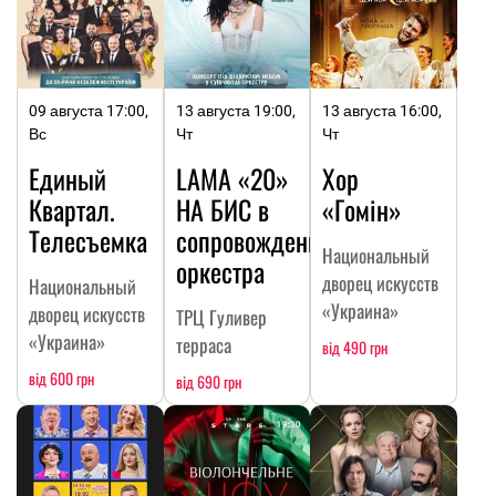
09 августа 17:00,
13 августа 19:00,
13 августа 16:00,
Вс
Чт
Чт
Единый
LAMA «20»
Хор
Квартал.
НА БИC в
«Гомін»
Телесъемка
сопровождении
Национальный
оркестра
дворец искусств
Национальный
«Украина»
дворец искусств
ТРЦ Гуливер
«Украина»
терраса
від 490 грн
від 600 грн
від 690 грн