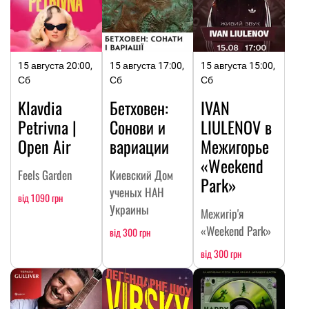
15 августа 20:00,
15 августа 17:00,
15 августа 15:00,
Сб
Сб
Сб
Klavdia
Бетховен:
IVAN
Petrivna |
Сонови и
LIULENOV в
Open Air
вариации
Межигорье
«Weekend
Feels Garden
Киевский Дом
Park»
ученых НАН
від 1090 грн
Украины
Межигір'я
«Weekend Park»
від 300 грн
від 300 грн