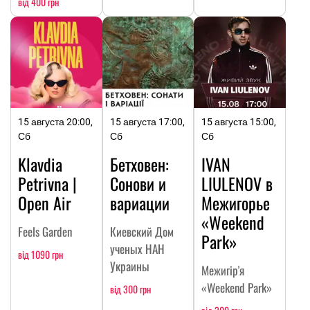
від 400 грн
15 августа 20:00,
15 августа 17:00,
15 августа 15:00,
Сб
Сб
Сб
Klavdia
Бетховен:
IVAN
Petrivna |
Сонови и
LIULENOV в
Open Air
вариации
Межигорье
«Weekend
Feels Garden
Киевский Дом
Park»
ученых НАН
від 1090 грн
Украины
Межигір'я
«Weekend Park»
від 300 грн