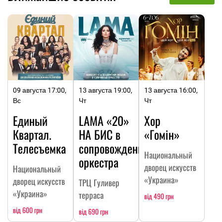
09 августа 17:00,
13 августа 19:00,
13 августа 16:00,
Вс
Чт
Чт
Единый
LAMA «20»
Хор
Квартал.
НА БИC в
«Гомін»
Телесъемка
сопровождении
Национальный
оркестра
дворец искусств
Национальный
«Украина»
дворец искусств
ТРЦ Гуливер
«Украина»
терраса
від 490 грн
від 600 грн
від 690 грн