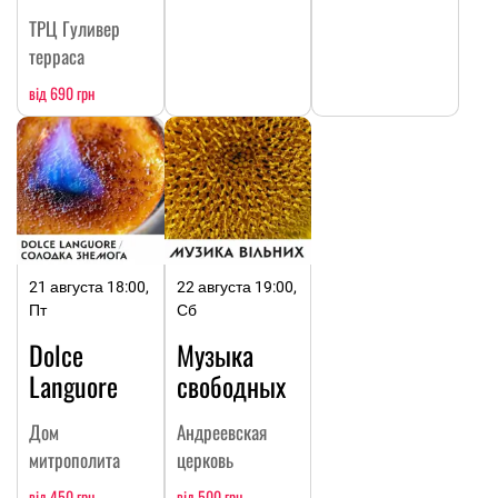
ТРЦ Гуливер
терраса
від 690 грн
21 августа 18:00,
22 августа 19:00,
Пт
Сб
Dolce
Музыка
Languore
свободных
Дом
Андреевская
митрополита
церковь
від 450 грн
від 500 грн