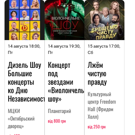
14 августа 18:00,
14 августа 19:30,
15 августа 17:00,
Пт
Пт
Сб
Дизель Шоу
Концерт
Лжём
Большие
под
чистую
концерты
звездами
правду
ко Дню
«Виолончельное
Культурный
Независимости
шоу»
центр Freedom
Hall (Фридом
МЦКИ
Планетарий
Холл)
«Октябрьский
від 800 грн
дворец»
від 250 грн