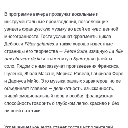
В программе вечера прозвучат вокальные и
инструментальные произведения, позволяющие
увидеть французскую музыку во всей ее чувственной
многогранности. Гости услышат фрагменты цикла
Дебюсси
Fêtes galantes
, а также хорошо известные
страницы его творчества —
Petite Suite
, изящную
La fille
aux cheveux de lin
и знаменитую
Syrinx
для флейты
соло. Рядом с ними зазвучат произведения Франсиса
Пуленко, Жюля Массне, Мориса Равеля, Габриэля Форе
и Дариуса Мийо. Это музыка разных характеров, но ее
объединяет главное — деликатность, изысканность,
живой эмоциональный нерв и особая французская
способность говорить о глубоком легко, красиво и без
лишней патетики.
Украшением концерта станет состав исполнителей,