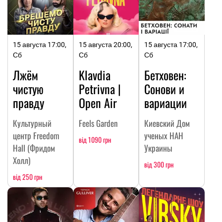
15 августа 17:00,
15 августа 20:00,
15 августа 17:00,
Сб
Сб
Сб
Лжём
Klavdia
Бетховен:
чистую
Petrivna |
Сонови и
правду
Open Air
вариации
Культурный
Feels Garden
Киевский Дом
центр Freedom
ученых НАН
від 1090 грн
Hall (Фридом
Украины
Холл)
від 300 грн
від 250 грн