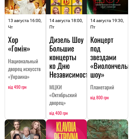
13 августа 16:00,
14 августа 18:00,
14 августа 19:30,
Чт
Пт
Пт
Хор
Дизель Шоу
Концерт
«Гомін»
Большие
под
концерты
звездами
Национальный
ко Дню
«Виолончельное
дворец искусств
Независимости
шоу»
«Украина»
МЦКИ
Планетарий
від 490 грн
«Октябрьский
від 800 грн
дворец»
від 400 грн