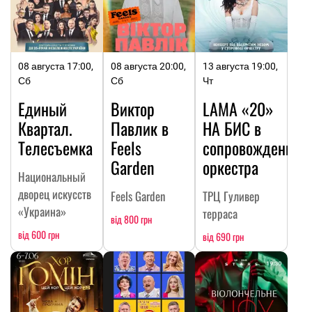
08 августа 17:00,
08 августа 20:00,
13 августа 19:00,
Сб
Сб
Чт
Единый
Виктор
LAMA «20»
Квартал.
Павлик в
НА БИC в
Телесъемка
Feels
сопровождении
Garden
оркестра
Национальный
дворец искусств
Feels Garden
ТРЦ Гуливер
«Украина»
терраса
від 800 грн
від 600 грн
від 690 грн