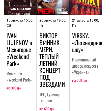
15 августа 15:00,
20 августа 19:00,
21 августа 18:00,
Сб
Чт
Пт
IVAN
ВИКТОР
VIRSKY.
LIULENOV в
ВИ́ННИК.
«Легендарное
Межигорье
МЕРИ.
шоу»
«Weekend
ТЕПЛЫЙ
Национальный
Park»
ЛЕТНИЙ
дворец искусств
КОНЦЕРТ
«Украина»
Межигір'я
ПОД
«Weekend Park»
від 500 грн
ЗВЕЗДАМИ
від 300 грн
ТРЦ Гуливер
терраса
від 690 грн