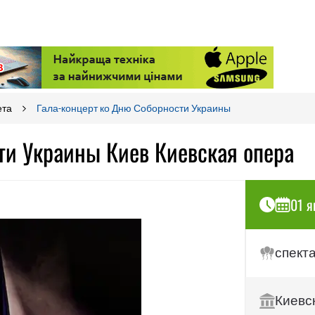
ета
Гала-концерт ко Дню Соборности Украины
ти Украины Киев Киевская опера
01 я
спект
Киевс