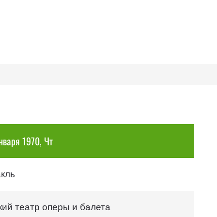
нваря 1970, Чт
акль
кий театр оперы и балета