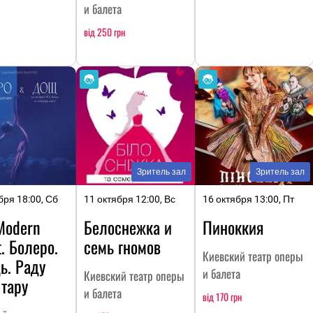
и балета
від 250 грн
Зритель зал
Зритель зал
бря 18:00, Сб
11 октября 12:00, Вс
16 октября 13:00, Пт
Modern
Белоснежка и
Пиноккия
t. Болеро.
семь гномов
Киевский театр оперы
ь. Раду
и балета
Киевский театр оперы
тару
и балета
від 170 грн