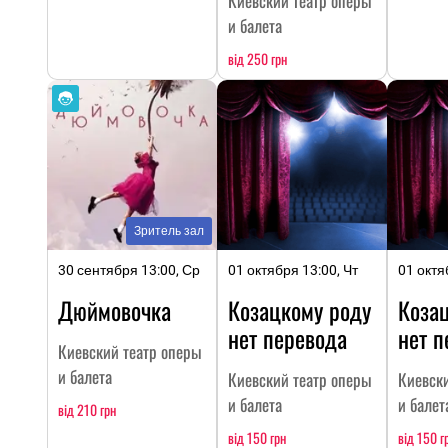
Киевский театр оперы
и балета
від 250 грн
Зритель зал
30 сентября 13:00, Ср
01 октября 13:00, Чт
01 октя
Дюймовочка
Козацкому роду
Коза
нет перевода
нет п
Киевский театр оперы
и балета
Киевский театр оперы
Киевск
и балета
и балет
від 210 грн
від 150 грн
від 150 г