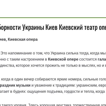
борности Украины Киев Киевский театр оп
ев, Киевская опера
Это напоминание о том, что Украина сильна тогда, когда мы
енно с таким настроением в
Киевской опере
состоится
гал
инства, которое хочется прожить не только в мыслях, но и 
, когда в один вечер собираются яркие номера, сильные го
раздник музыки
и уважение к традициям: украинским, евр
атает в буднях: ощущения подъема, гордости и тепла, когда 
 такого уровня. Здесь хорошая акустика, торжественная а