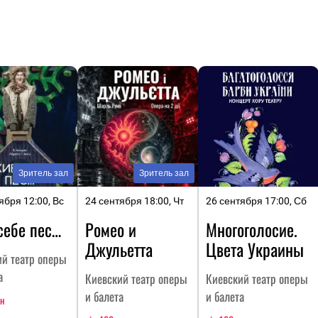
Зритель зал
Зритель зал
ября 12:00, Вс
24 сентября 18:00, Чт
26 сентября 17:00, Сб
себе пес…
Ромео и
Многоголосие.
Джульетта
Цвета Украины
ий театр оперы
а
Киевский театр оперы
Киевский театр оперы
и балета
и балета
рн