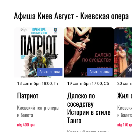
Афиша Киев Август - Киевская опера
Зритель зал
Зритель зал
18 сентября 18:00, Пт
19 сентября 17:00, Сб
20 сент
Патриот
Далеко по
Жил 
соседству
Киевский театр оперы
Киевск
Истории в стиле
и балета
и балет
Танго
від 400 грн
від 170 г