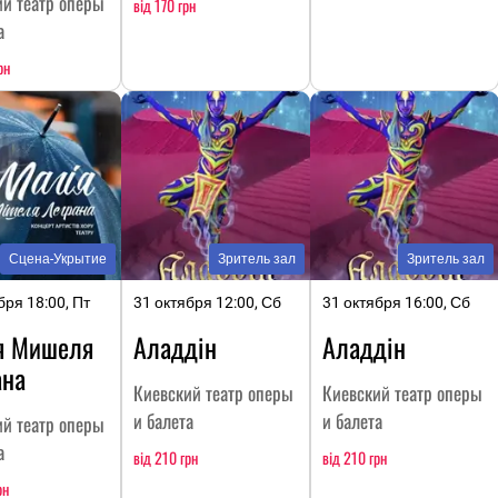
ий театр оперы
від 170 грн
а
рн
Сцена-Укрытие
Зритель зал
Зритель зал
бря 18:00, Пт
31 октября 12:00, Сб
31 октября 16:00, Сб
я Мишеля
Аладдін
Аладдін
ана
Киевский театр оперы
Киевский театр оперы
и балета
и балета
ий театр оперы
а
від 210 грн
від 210 грн
рн