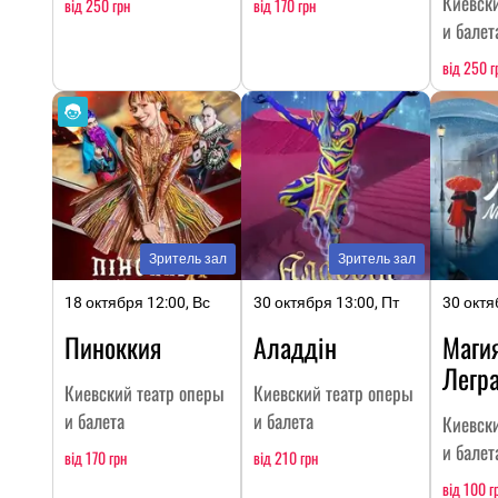
Киевск
від 250 грн
від 170 грн
и балет
від 250 г
Зритель зал
Зритель зал
18 октября 12:00, Вс
30 октября 13:00, Пт
30 октя
Пиноккия
Аладдін
Маги
Легр
Киевский театр оперы
Киевский театр оперы
и балета
и балета
Киевск
и балет
від 170 грн
від 210 грн
від 100 г