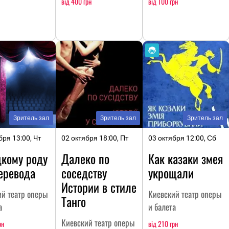
від 400 грн
від 100 грн
Зритель зал
Зритель зал
Зритель зал
бря 13:00, Чт
02 октября 18:00, Пт
03 октября 12:00, Сб
цкому роду
Далеко по
Как казаки змея
еревода
соседству
укрощали
Истории в стиле
ий театр оперы
Киевский театр оперы
Танго
а
и балета
Киевский театр оперы
рн
від 210 грн