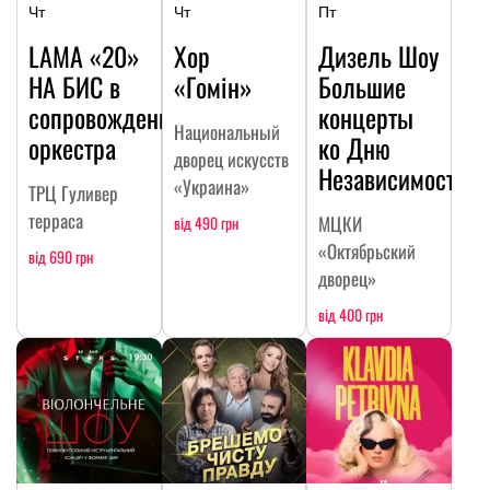
Чт
Чт
Пт
LAMA «20»
Хор
Дизель Шоу
НА БИC в
«Гомін»
Большие
сопровождении
концерты
Национальный
оркестра
ко Дню
дворец искусств
Независимости
«Украина»
ТРЦ Гуливер
терраса
МЦКИ
від 490 грн
«Октябрьский
від 690 грн
дворец»
від 400 грн