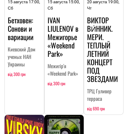
15 августа 17:00,
15 августа 15:00,
20 августа 19:00,
Сб
Сб
Чт
Бетховен:
IVAN
ВИКТОР
Сонови и
LIULENOV в
ВИ́ННИК.
вариации
Межигорье
МЕРИ.
«Weekend
ТЕПЛЫЙ
Киевский Дом
Park»
ЛЕТНИЙ
ученых НАН
КОНЦЕРТ
Украины
Межигір'я
ПОД
«Weekend Park»
від 300 грн
ЗВЕЗДАМИ
від 300 грн
ТРЦ Гуливер
терраса
від 690 грн