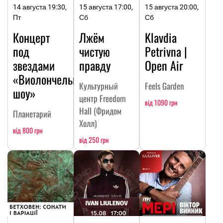
14 августа 19:30,
15 августа 17:00,
15 августа 20:00,
Пт
Сб
Сб
Концерт
Лжём
Klavdia
под
чистую
Petrivna |
звездами
правду
Open Air
«Виолончельное
Культурный
Feels Garden
шоу»
центр Freedom
від 1090 грн
Hall (Фридом
Планетарий
Холл)
від 800 грн
від 250 грн