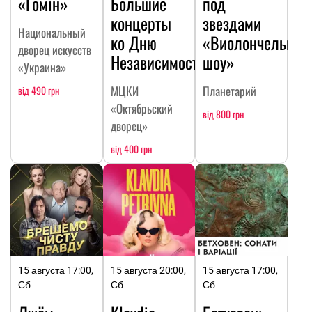
«Гомін»
Большие
под
концерты
звездами
Национальный
ко Дню
«Виолончельное
дворец искусств
Независимости
шоу»
«Украина»
МЦКИ
Планетарий
від 490 грн
«Октябрьский
від 800 грн
дворец»
від 400 грн
15 августа 17:00,
15 августа 20:00,
15 августа 17:00,
Сб
Сб
Сб