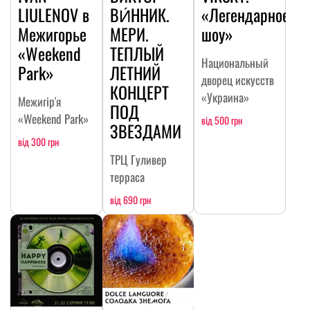
LIULENOV в
ВИ́ННИК.
«Легендарное
Межигорье
МЕРИ.
шоу»
«Weekend
ТЕПЛЫЙ
Национальный
Park»
ЛЕТНИЙ
дворец искусств
КОНЦЕРТ
«Украина»
Межигір'я
ПОД
«Weekend Park»
від 500 грн
ЗВЕЗДАМИ
від 300 грн
ТРЦ Гуливер
терраса
від 690 грн