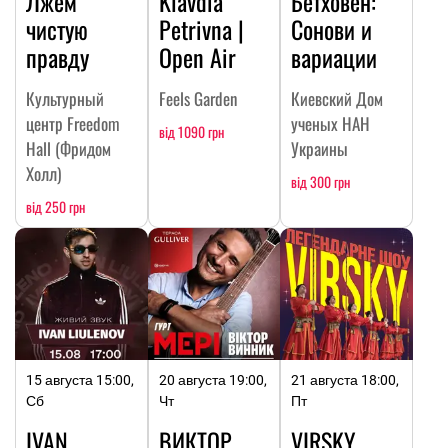
Лжём
Klavdia
Бетховен:
чистую
Petrivna |
Сонови и
правду
Open Air
вариации
Культурный
Feels Garden
Киевский Дом
центр Freedom
ученых НАН
від 1090 грн
Hall (Фридом
Украины
Холл)
від 300 грн
від 250 грн
15 августа 15:00,
20 августа 19:00,
21 августа 18:00,
Сб
Чт
Пт
IVAN
ВИКТОР
VIRSKY.