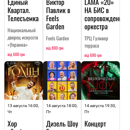
Единый
Виктор
LAMA «20»
Квартал.
Павлик в
НА БИC в
Телесъемка
Feels
сопровождении
Garden
оркестра
Национальный
дворец искусств
Feels Garden
ТРЦ Гуливер
«Украина»
терраса
від 800 грн
від 600 грн
від 690 грн
13 августа 16:00,
14 августа 18:00,
14 августа 19:30,
Чт
Пт
Пт
Хор
Дизель Шоу
Концерт