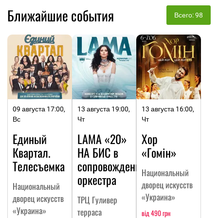
Ближайшие события
Всего: 98
09 августа 17:00,
13 августа 19:00,
13 августа 16:00,
Вс
Чт
Чт
Единый
LAMA «20»
Хор
Квартал.
НА БИC в
«Гомін»
Телесъемка
сопровождении
Национальный
оркестра
дворец искусств
Национальный
«Украина»
дворец искусств
ТРЦ Гуливер
«Украина»
терраса
від 490 грн