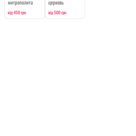
митрополита
церковь
від 450 грн
від 500 грн