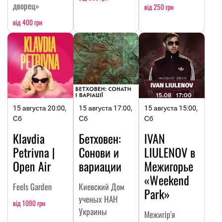
дворец»
від 250 грн
від 400 грн
15 августа 20:00,
15 августа 17:00,
15 августа 15:00,
Сб
Сб
Сб
Klavdia
Бетховен:
IVAN
Petrivna |
Сонови и
LIULENOV в
Open Air
вариации
Межигорье
«Weekend
Feels Garden
Киевский Дом
Park»
ученых НАН
від 1090 грн
Украины
Межигір'я