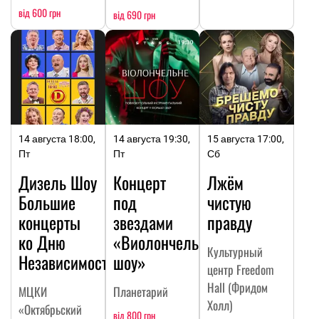
від 600 грн
від 690 грн
14 августа 18:00,
14 августа 19:30,
15 августа 17:00,
Пт
Пт
Сб
Дизель Шоу
Концерт
Лжём
Большие
под
чистую
концерты
звездами
правду
ко Дню
«Виолончельное
Культурный
Независимости
шоу»
центр Freedom
Hall (Фридом
МЦКИ
Планетарий
Холл)
«Октябрьский
від 800 грн