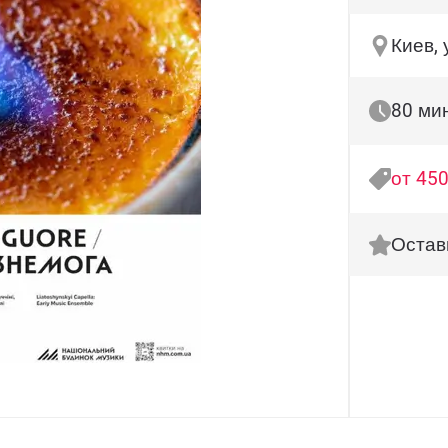
Киев, 
80 ми
от 450
Остав