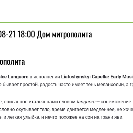
08-21 18:00 Дом митрополита
рополита
lce Languore
в исполнении
Liatoshynskyi Capella: Early Mus
о бывает простой, радость часто имеет тень меланхолии, а г
е, описанное итальянцами словом
languore
— изнеможение. 
словно окутывает тело, время двигается медленнее, не хоч
, и легкая улыбка, и нечто похожее на сон на грани яви.