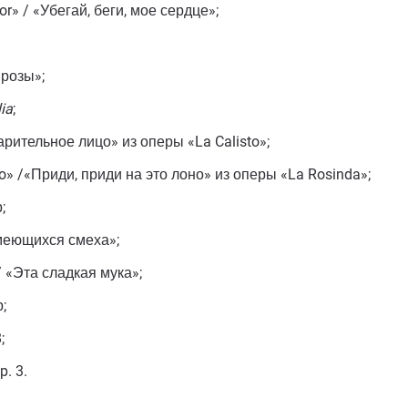
r» / «Убегай, беги, мое сердце»;
 розы»;
ia
;
рительное лицо» из оперы «La Calisto»;
no» /«Приди, приди на это лоно» из оперы «La Rosinda»;
;
смеющихся смеха»;
/ «Эта сладкая мука»;
;
;
p. 3.