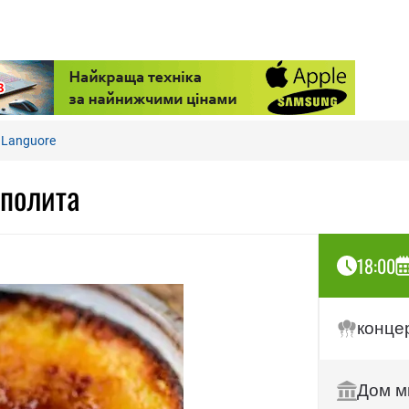
 Languore
ополита
18:00
конце
Дом м