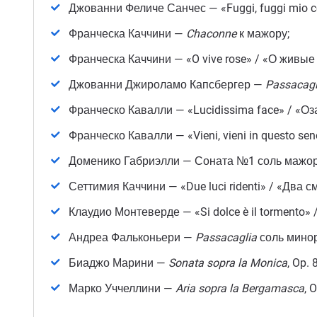
Джованни Феличе Санчес — «Fuggi, fuggi mio co
Франческа Каччини —
Chaconne
к мажору;
Франческа Каччини — «O vive rose» / «О живые
Джованни Джироламо Капсбергер —
Passacagl
Франческо Кавалли — «Lucidissima face» / «Оза
Франческо Кавалли — «Vieni, vieni in questo se
Доменико Габриэлли — Соната №1 соль мажор
Сеттимия Каччини — «Due luci ridenti» / «Два 
Клаудио Монтеверде — «Si dolce è il tormento» 
Андреа Фальконьери —
Passacaglia
соль минор
Биаджо Марини —
Sonata sopra la Monica
, Op. 8
Марко Уччеллини —
Aria sopra la Bergamasca
, O