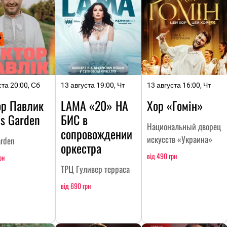
ста 20:00, Сб
13 августа 19:00, Чт
13 августа 16:00, Чт
ор Павлик
LAMA «20» НА
Хор «Гомін»
ls Garden
БИC в
Национальный дворец
сопровождении
искусств «Украина»
arden
оркестра
від 490 грн
рн
ТРЦ Гуливер терраса
від 690 грн