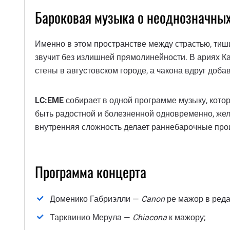
Бароковая музыка о неоднозначных
Именно в этом пространстве между страстью, тиш
звучит без излишней прямолинейности. В ариях Ка
стены в августовском городе, а чакона вдруг доба
LC:EME
собирает в одной программе музыку, котор
быть радостной и болезненной одновременно, же
внутренняя сложность делает раннебарочные прои
Программа концерта
Доменико Габриэлли —
Canon
ре мажор в реда
Тарквинио Мерула —
Chiacona
к мажору;