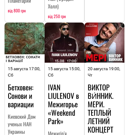
Планетарий
Холл)
від 800 грн
від 250 грн
15 августа 17:00,
15 августа 15:00,
20 августа 19:00,
Сб
Сб
Чт
Бетховен:
IVAN
ВИКТОР
Сонови и
LIULENOV в
ВИ́ННИК.
вариации
Межигорье
МЕРИ.
«Weekend
ТЕПЛЫЙ
Киевский Дом
Park»
ЛЕТНИЙ
ученых НАН
КОНЦЕРТ
Украины
Межигір'я