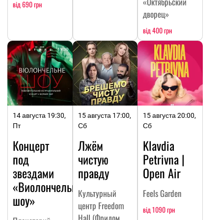
«Октябрьский
від 690 грн
дворец»
від 400 грн
14 августа 19:30,
15 августа 17:00,
15 августа 20:00,
Пт
Сб
Сб
Концерт
Лжём
Klavdia
под
чистую
Petrivna |
звездами
правду
Open Air
«Виолончельное
Культурный
Feels Garden
шоу»
центр Freedom
від 1090 грн
Hall (Фридом