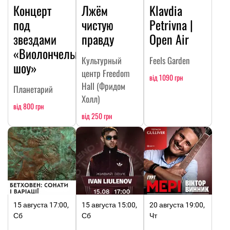
Концерт
Лжём
Klavdia
под
чистую
Petrivna |
звездами
правду
Open Air
«Виолончельное
Культурный
Feels Garden
шоу»
центр Freedom
від 1090 грн
Hall (Фридом
Планетарий
Холл)
від 800 грн
від 250 грн
15 августа 17:00,
15 августа 15:00,
20 августа 19:00,
Сб
Сб
Чт