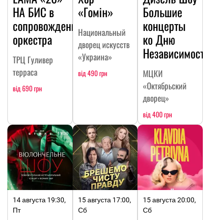
НА БИC в
«Гомін»
Большие
сопровождении
концерты
Национальный
оркестра
ко Дню
дворец искусств
Независимости
«Украина»
ТРЦ Гуливер
терраса
МЦКИ
від 490 грн
«Октябрьский
від 690 грн
дворец»
від 400 грн
14 августа 19:30,
15 августа 17:00,
15 августа 20:00,
Пт
Сб
Сб