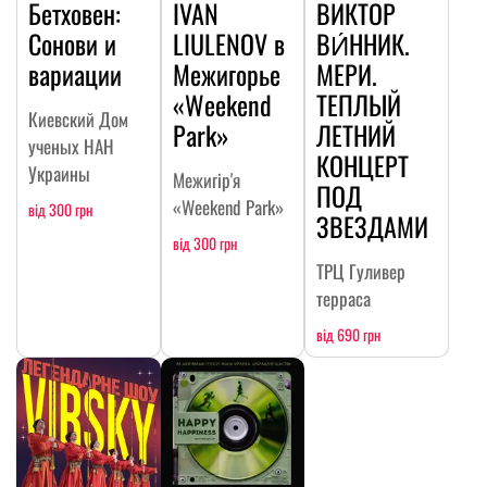
Бетховен:
IVAN
ВИКТОР
Сонови и
LIULENOV в
ВИ́ННИК.
вариации
Межигорье
МЕРИ.
«Weekend
ТЕПЛЫЙ
Киевский Дом
Park»
ЛЕТНИЙ
ученых НАН
КОНЦЕРТ
Украины
Межигір'я
ПОД
«Weekend Park»
від 300 грн
ЗВЕЗДАМИ
від 300 грн
ТРЦ Гуливер
терраса
від 690 грн