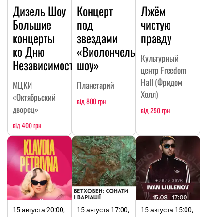
Дизель Шоу
Концерт
Лжём
Большие
под
чистую
концерты
звездами
правду
ко Дню
«Виолончельное
Культурный
Независимости
шоу»
центр Freedom
Hall (Фридом
МЦКИ
Планетарий
Холл)
«Октябрьский
від 800 грн
дворец»
від 250 грн
від 400 грн
15 августа 20:00,
15 августа 17:00,
15 августа 15:00,