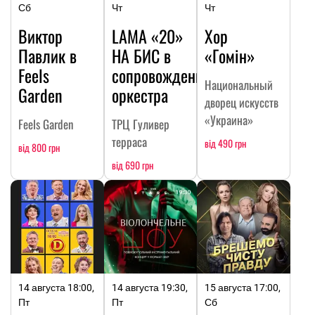
Сб
Чт
Чт
Виктор
LAMA «20»
Хор
Павлик в
НА БИC в
«Гомін»
Feels
сопровождении
Национальный
Garden
оркестра
дворец искусств
«Украина»
Feels Garden
ТРЦ Гуливер
терраса
від 490 грн
від 800 грн
від 690 грн
14 августа 18:00,
14 августа 19:30,
15 августа 17:00,
Пт
Пт
Сб