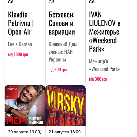
Сб
Сб
Сб
Klavdia
Бетховен:
IVAN
Petrivna |
Сонови и
LIULENOV в
Open Air
вариации
Межигорье
«Weekend
Feels Garden
Киевский Дом
Park»
ученых НАН
від 1090 грн
Украины
Межигір'я
«Weekend Park»
від 300 грн
від 300 грн
20 августа 19:00,
21 августа 18:00,