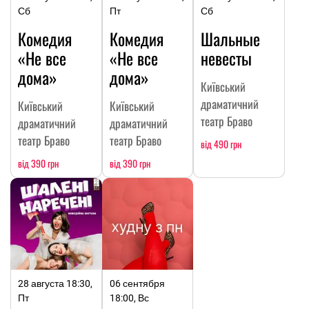
Сб
Пт
Сб
Комедия
Комедия
Шальные
«Не все
«Не все
невесты
дома»
дома»
Київський
драматичний
Київський
Київський
театр Браво
драматичний
драматичний
театр Браво
театр Браво
від 490 грн
від 390 грн
від 390 грн
28 августа 18:30,
06 сентября
Пт
18:00, Вс