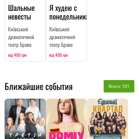
Шальные
Я худею с
невесты
понедельника.
Київський
Київський
драматичний
драматичний
театр Браво
театр Браво
від 490 грн
від 400 грн
Ближайшие события
Всего: 101