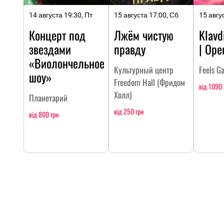
14 августа 19:30, Пт
15 августа 17:00, Сб
15 авгу
Концерт под
Лжём чистую
Klavd
звездами
правду
| Ope
«Виолончельное
Культурный центр
Feels G
шоу»
Freedom Hall (Фридом
від 1090 
Холл)
Планетарий
від 250 грн
від 800 грн