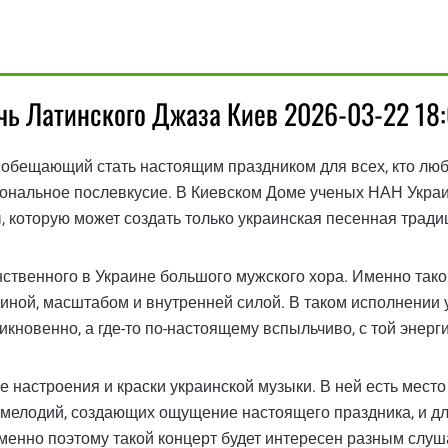
ь Латинского Джаза Киев 2026-03-22 18:
 обещающий стать настоящим праздником для всех, кто люб
циональное послевкусие. В Киевском Доме ученых НАН Укра
, которую может создать только украинская песенная тради
твенного в Украине большого мужского хора. Именно тако
иной, масштабом и внутренней силой. В таком исполнении 
никновенно, а где-то по-настоящему вспыльчиво, с той энерг
настроения и краски украинской музыки. В ней есть место 
х мелодий, создающих ощущение настоящего праздника, и дл
менно поэтому такой концерт будет интересен разным слуша