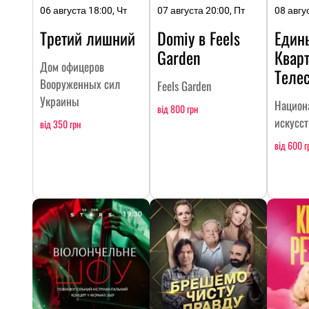
06 августа 18:00, Чт
07 августа 20:00, Пт
08 авгу
Третий лишний
Domiy в Feels
Един
Garden
Кварт
Дом офицеров
Теле
Вооруженных сил
Feels Garden
Украины
Национ
від 800 грн
искусс
від 350 грн
від 600 г