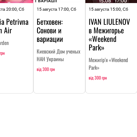
ста 20:00, Сб
15 августа 17:00, Сб
15 августа 15:00, Сб
ia Petrivna
Бетховен:
IVAN LIULENOV
n Air
Сонови и
в Межигорье
вариации
«Weekend
arden
Park»
Киевский Дом ученых
грн
НАН Украины
Межигір'я «Weekend
Park»
від 300 грн
від 300 грн