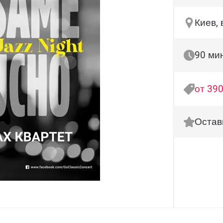
Киев, 
90 ми
от 390
Остав