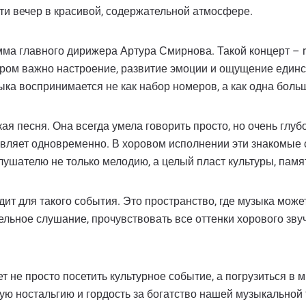
сти вечер в красивой, содержательной атмосфере.
ма главного дирижера Артура Смирнова. Такой концерт – md
ром важно настроение, развитие эмоции и ощущение единст
ыка воспринимается не как набор номеров, а как одна больш
я песня. Она всегда умела говорить просто, но очень глубок
хновляет одновременно. В хоровом исполнении эти знакомы
слушателю не только мелодию, а целый пласт культуры, пам
 для такого события. Это пространство, где музыка может
ельное слушание, прочувствовать все оттенки хорового зву
ет не просто посетить культурное событие, а погрузиться в 
ую ностальгию и гордость за богатство нашей музыкальной 