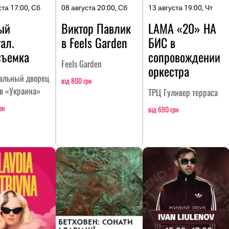
ста 17:00, Сб
08 августа 20:00, Сб
13 августа 19:00, Чт
ый
Виктор Павлик
LAMA «20» НА
ал.
в Feels Garden
БИC в
съемка
сопровождении
Feels Garden
оркестра
альный дворец
від 800 грн
тв «Украина»
ТРЦ Гуливер терраса
рн
від 690 грн