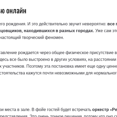
ью онлайн
го рождения. И это действительно звучит невероятно:
все 
нцовщиков, находившихся в разных городах.
Уже сам эт
а настоящий творческий феномен.
вление рождается через общее физическое присутствие в з
есь все было выстроено в других условиях, на расстоянии
участников. Поэтому эта постановка имеет еще одну ценнос
обстоятельства кажутся почти невозможными для нормальног
ои места в зале. В фойе гостей будет встречать
оркестр «Р
едставления. Это очень точное решение, потому что оно ср