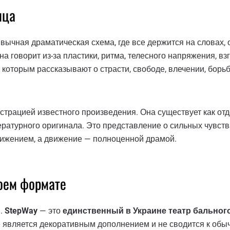
нца
ивычная драматическая схема, где все держится на словах
на говорит из-за пластики, ритма, телесного напряжения, в
которым рассказывают о страсти, свободе, влечении, борьб
страцией известного произведения. Она существует как от
ературного оригинала. Это представление о сильных чувст
движением, а движение — полноценной драмой.
оем формате
в.
StepWay
— это
единственный в Украине театр бальног
 является декоративным дополнением и не сводится к обы