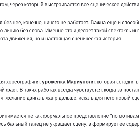
м, через который выстраивается все сценическое действи
я без нее, конечно, ничего не работает. Важна еще и спос
 линию без слова. Именно это и делает такой спектакль ин
сота движения, но и настоящая сценическая история.
ая хореографиня,
уроженка Мариуполя
, которая сегодня 
й факт. В таких работах всегда чувствуется, когда за пост
я, желание двигать жанр дальше, искать для него новый сц
инимается не как формальное представление “по мотивам”,
десь бальный танец не украшает сцену, а формирует ее соде