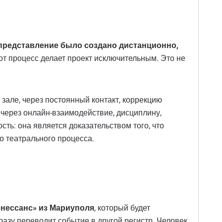
представление было создано дистанционно,
от процесс делает проект исключительным. Это не
але, через постоянный контакт, коррекцию
 через онлайн-взаимодействие, дисциплину,
ть: она является доказательством того, что
о театрального процесса.
енессанс» из Мариуполя
, который будет
азу переводит событие в другой регистр. Человек