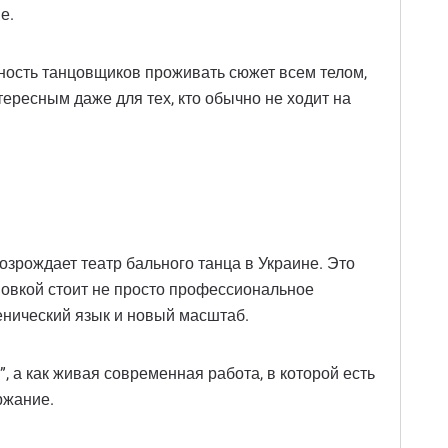
е.
обность танцовщиков проживать сюжет всем телом,
тересным даже для тех, кто обычно не ходит на
возрождает театр бального танца в Украине. Это
ановкой стоит не просто профессиональное
енический язык и новый масштаб.
 а как живая современная работа, в которой есть
ржание.