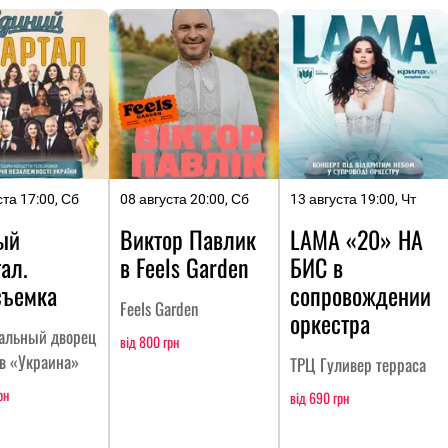
ста 17:00, Сб
08 августа 20:00, Сб
13 августа 19:00, Чт
ый
Виктор Павлик
LAMA «20» НА
ал.
в Feels Garden
БИC в
съемка
сопровождении
Feels Garden
оркестра
альный дворец
від 800 грн
тв «Украина»
ТРЦ Гуливер терраса
рн
від 690 грн