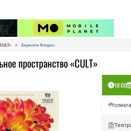
«CULT»
Берегите Флорес.
льное пространство «CULT»
18:00
спект
Театр