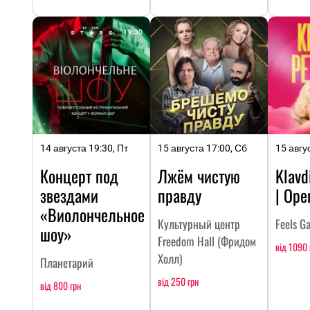
14 августа 19:30, Пт
15 августа 17:00, Сб
15 авгу
Концерт под
Лжём чистую
Klavd
звездами
правду
| Ope
«Виолончельное
Культурный центр
Feels G
шоу»
Freedom Hall (Фридом
від 1090 
Холл)
Планетарий
від 250 грн
від 800 грн