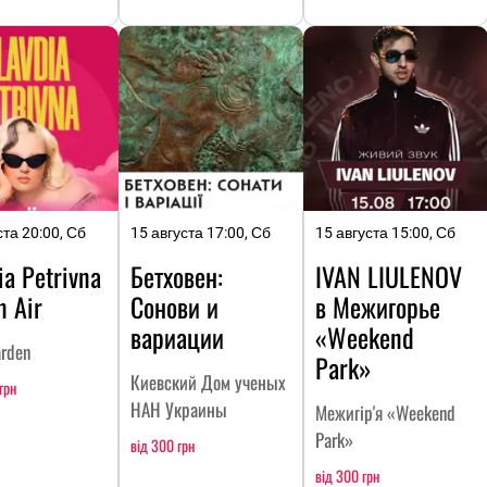
ста 20:00, Сб
15 августа 17:00, Сб
15 августа 15:00, Сб
ia Petrivna
Бетховен:
IVAN LIULENOV
n Air
Сонови и
в Межигорье
вариации
«Weekend
arden
Park»
Киевский Дом ученых
грн
НАН Украины
Межигір'я «Weekend
Park»
від 300 грн
від 300 грн