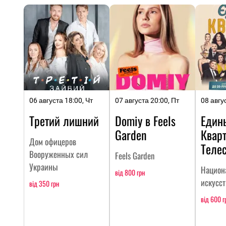
06 августа 18:00, Чт
07 августа 20:00, Пт
08 авгу
Третий лишний
Domiy в Feels
Един
Garden
Кварт
Дом офицеров
Теле
Вооруженных сил
Feels Garden
Украины
Национ
від 800 грн
искусс
від 350 грн
від 600 г