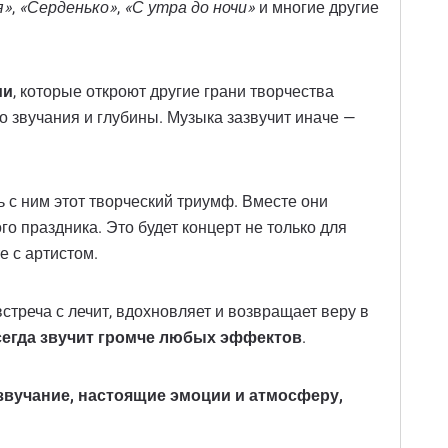
я»
,
«Серденько»
,
«С утра до ночи»
и многие другие
ии
, которые откроют другие грани творчества
го звучания и глубины. Музыка зазвучит иначе —
ь с ним этот творческий триумф. Вместе они
 праздника. Это будет концерт не только для
е с артистом.
стреча с лечит, вдохновляет и возвращает веру в
сегда звучит громче любых эффектов
.
 звучание, настоящие эмоции и атмосферу,