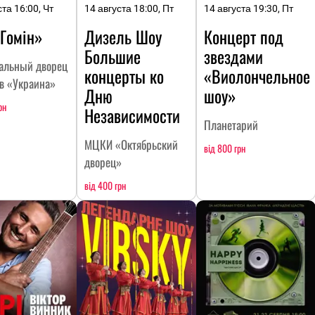
ста 16:00, Чт
14 августа 18:00, Пт
14 августа 19:30, Пт
«Гомін»
Дизель Шоу
Концерт под
Большие
звездами
альный дворец
концерты ко
«Виолончельное
тв «Украина»
Дню
шоу»
рн
Независимости
Планетарий
МЦКИ «Октябрьский
від 800 грн
дворец»
від 400 грн