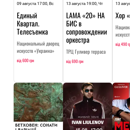
09 августа 17:00, Вс
13 августа 19:00, Чт
13 авгу
Единый
LAMA «20» НА
Хор 
Квартал.
БИC в
Национ
Телесъемка
сопровождении
искусс
оркестра
Национальный дворец
від 490 г
искусств «Украина»
ТРЦ Гуливер терраса
від 600 грн
від 690 грн