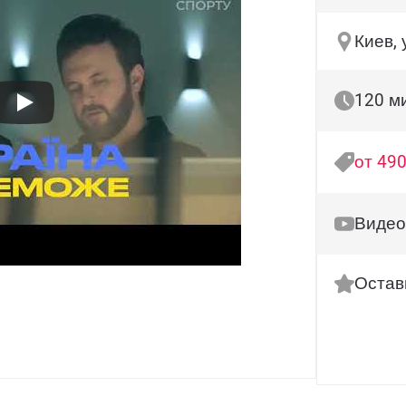
Киев,
120 м
от 490
Видео
Остав