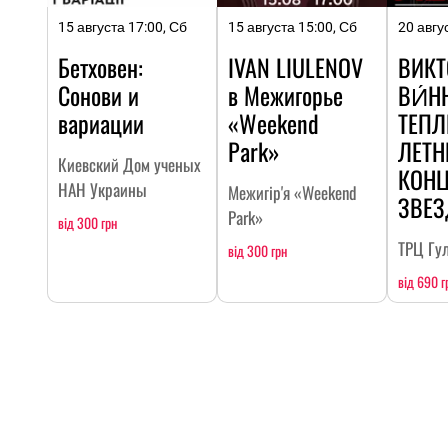
15 августа 17:00, Сб
15 августа 15:00, Сб
20 авгу
Бетховен:
IVAN LIULENOV
ВИКТ
Сонови и
в Межигорье
ВИ́Н
вариации
«Weekend
ТЕП
Park»
ЛЕТН
Киевский Дом ученых
КОНЦ
НАН Украины
Межигір'я «Weekend
ЗВЕ
Park»
від 300 грн
ТРЦ Гу
від 300 грн
від 690 г