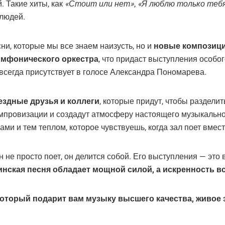
. Такие хиты, как
«Стоит или нет»
,
«Я люблю только теб
 людей.
ни, которые мы все знаем наизусть, но и
новые композиц
имфонического оркестра
, что придаст выступления особо
 всегда присутствует в голосе Александра Пономарева.
ездные друзья и коллеги
, которые придут, чтобы разделит
мпровизации и создадут атмосферу настоящего музыкального
ами и тем теплом, которое чувствуешь, когда зал поет вмест
не просто поет, он делится собой. Его выступления — это в
инская песня обладает мощной силой, а искренность в
 который подарит вам музыку высшего качества, живое