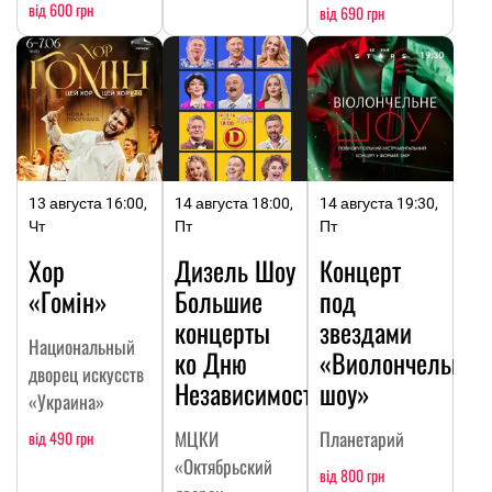
від 600 грн
від 690 грн
13 августа 16:00,
14 августа 18:00,
14 августа 19:30,
Чт
Пт
Пт
Хор
Дизель Шоу
Концерт
«Гомін»
Большие
под
концерты
звездами
Национальный
ко Дню
«Виолончельное
дворец искусств
Независимости
шоу»
«Украина»
МЦКИ
Планетарий
від 490 грн
«Октябрьский
від 800 грн