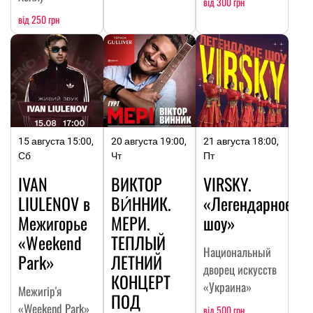
від 300 грн
від 250 грн
15 августа 15:00,
20 августа 19:00,
21 августа 18:00,
Сб
Чт
Пт
IVAN
ВИКТОР
VIRSKY.
LIULENOV в
ВИ́ННИК.
«Легендарное
Межигорье
МЕРИ.
шоу»
«Weekend
ТЕПЛЫЙ
Национальный
Park»
ЛЕТНИЙ
дворец искусств
КОНЦЕРТ
«Украина»
Межигір'я
ПОД
«Weekend Park»
від 500 грн