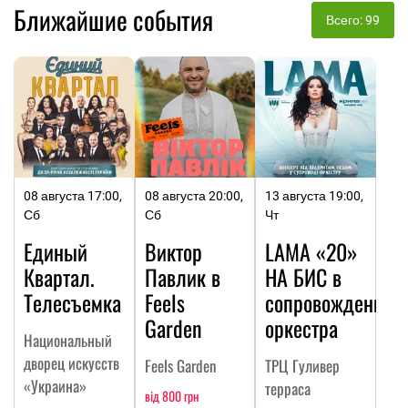
Ближайшие события
Всего: 99
08 августа 17:00,
08 августа 20:00,
13 августа 19:00,
Сб
Сб
Чт
Единый
Виктор
LAMA «20»
Квартал.
Павлик в
НА БИC в
Телесъемка
Feels
сопровождении
Garden
оркестра
Национальный
дворец искусств
Feels Garden
ТРЦ Гуливер
«Украина»
терраса
від 800 грн