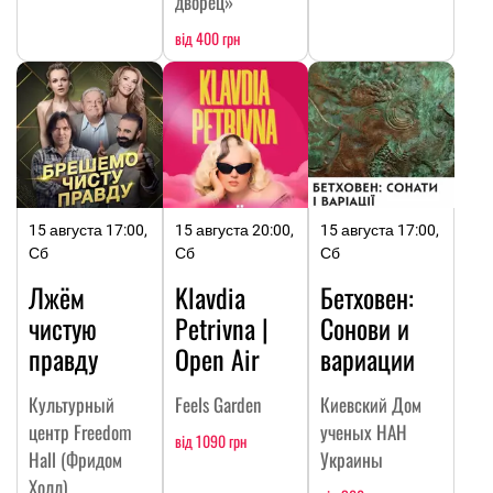
дворец»
від 400 грн
15 августа 17:00,
15 августа 20:00,
15 августа 17:00,
Сб
Сб
Сб
Лжём
Klavdia
Бетховен:
чистую
Petrivna |
Сонови и
правду
Open Air
вариации
Культурный
Feels Garden
Киевский Дом
центр Freedom
ученых НАН
від 1090 грн
Hall (Фридом
Украины
Холл)